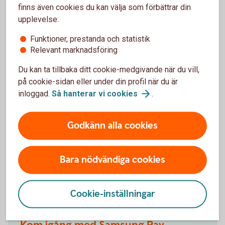
finns även cookies du kan välja som förbättrar din
Ändra limit
upplevelse:
Funktioner, prestanda och statistik
Du väljer limit när kortet läggs upp för första gången.
Relevant marknadsföring
Du kan när som helst ändra limiten.
Du kan ta tillbaka ditt cookie-medgivande när du vill,
Logga in och välj ”Kort” i huvudmenyn
på cookie-sidan eller under din profil när du är
inloggad.
Så hanterar vi
cookies
.
Välj det kortavtal kortet är kopplat till
Klicka på det kort du vill ändra limit för
Godkänn alla cookies
Klicka på länken "Ändra limit"
Ändra limit
Bara nödvändiga cookies
Kontrollera, godkänn och signera
Logga in och ändra
limit
Cookie-inställningar