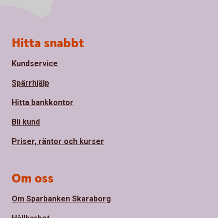
Sidfot
Hitta snabbt
Kundservice
Spärrhjälp
Hitta bankkontor
Bli kund
Priser, räntor och kurser
Om oss
Om Sparbanken Skaraborg