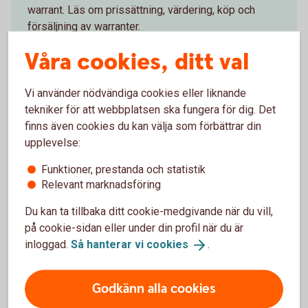
warrant. Läs om prissättning, värdering, köp och
försäljning av warranter.
Våra cookies, ditt val
Handel med
warranter
Vi använder nödvändiga cookies eller liknande
tekniker för att webbplatsen ska fungera för dig. Det
Risker med warranter
finns även cookies du kan välja som förbättrar din
upplevelse:
Investeringar på kapitalmarknaden kan medföra
risker att helt eller delvis förlora det investerade
Funktioner, prestanda och statistik
kapitalet. Förutom traditionella risker föreligger
Relevant marknadsföring
vissa specifika risker för warranter.
Du kan ta tillbaka ditt cookie-medgivande när du vill,
Risker med
warranter
på cookie-sidan eller under din profil när du är
inloggad.
Så hanterar vi
cookies
.
Analysverktyg för warranter
Godkänn alla cookies