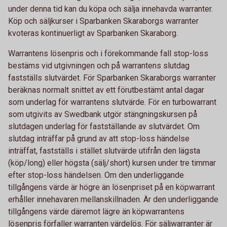
under denna tid kan du köpa och sälja innehavda warranter.
Köp och säljkurser i Sparbanken Skaraborgs warranter
kvoteras kontinuerligt av Sparbanken Skaraborg.
Warrantens lösenpris och i förekommande fall stop-loss
bestäms vid utgivningen och på warrantens slutdag
fastställs slutvärdet. För Sparbanken Skaraborgs warranter
beräknas normalt snittet av ett förutbestämt antal dagar
som underlag för warrantens slutvärde. För en turbowarrant
som utgivits av Swedbank utgör stängningskursen på
slutdagen underlag för fastställande av slutvärdet. Om
slutdag inträffar på grund av att stop-loss händelse
inträffat, fastställs i stället slutvärde utifrån den lägsta
(köp/long) eller högsta (sälj/short) kursen under tre timmar
efter stop-loss händelsen. Om den underliggande
tillgångens värde är högre än lösenpriset på en köpwarrant
erhåller innehavaren mellanskillnaden. Är den underliggande
tillgångens värde däremot lägre än köpwarrantens
lösenpris förfaller warranten värdelös. För säljwarranter är