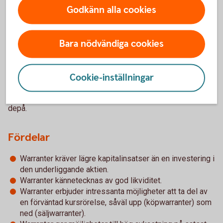
innebär att det inte utfärdas några fysiska värdepapper.
Godkänn alla cookies
Det enda som behövs är en värdepapperstjänst eller en
värdepappersdepå hos en bank för att kunna handla
Bara nödvändiga cookies
warranter. Detta skall ses i motsats till t ex OM's
standardiserade optioner som är avtal mellan OM och
kunden. Det går också bra att handla warranter till
Cookie-inställningar
investeringssparkonto - ISK och Kapitalspar Depå. Däremot
går det inte att placera i individuellt pensionssparande IP-
depå.
Fördelar
Warranter kräver lägre kapitalinsatser än en investering i
den underliggande aktien.
Warranter kännetecknas av god likviditet.
Warranter erbjuder intressanta möjligheter att ta del av
en förväntad kursrörelse, såväl upp (köpwarranter) som
ned (säljwarranter).