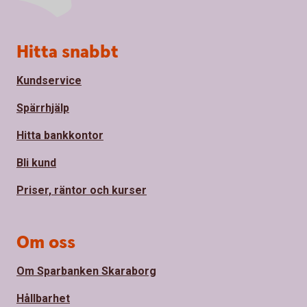
Sidfot
Hitta snabbt
Kundservice
Spärrhjälp
Hitta bankkontor
Bli kund
Priser, räntor och kurser
Om oss
Om Sparbanken Skaraborg
Hållbarhet