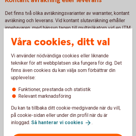
Kontant avräkning eller leverans
Det finns två olika avräkningsvarianter av warranter, kontant
avräkning och leverans. Vid kontant slutavräkning erhåller
innehavaren, med hänsyn tagen till multiplikatorn vid en ITM
Warrant. Skillnaden mellan lösenpriset och slutkursen
Våra cookies, ditt val
(realvärdet) kontant till sin värdepapperstjänst eller depå.
Vid fysisk leverans erhåller innehavaren det underliggande.
Vi använder nödvändiga cookies eller liknande
Warranter emitterade av Sparbanken Skaraborg har kontant
tekniker för att webbplatsen ska fungera för dig. Det
slutavräkning.
finns även cookies du kan välja som förbättrar din
upplevelse:
Avtal eller värdepapper
Funktioner, prestanda och statistik
Warranter är värdepapper. Varje warrant beskrivs och
Relevant marknadsföring
definieras av slutliga villkor, som finns tillgängligt på
Du kan ta tillbaka ditt cookie-medgivande när du vill,
warrant-hemsidan under Analysverktyget. Slutliga villkor
på cookie-sidan eller under din profil när du är
utgörs av ett grundprospekt som finns publicerat på
inloggad.
Så hanterar vi
cookies
.
www.swedbank.se. Sparbanken Skaraborgs warranter är
registrerade på Euroclear Sweden (före detta VPC), vilket