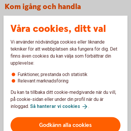
Kom igång och handla
Våra cookies, ditt val
Våra värdepapperstjänster
Vi har värdepapperstjänster för olika behov. Vilken
Vi använder nödvändiga cookies eller liknande
som passar dig beror på dig och ditt sparande. Läs
tekniker för att webbplatsen ska fungera för dig. Det
mer om våra värdepapperstjänster och kom igång.
finns även cookies du kan välja som förbättrar din
upplevelse:
Våra
värdepapperstjänster
Funktioner, prestanda och statistik
Relevant marknadsföring
Du kan ta tillbaka ditt cookie-medgivande när du vill,
på cookie-sidan eller under din profil när du är
Så handlar du värdepapper
inloggad.
Så hanterar vi
cookies
.
Du kan köpa värdepapper på flera olika sätt. Handla
värdepapper enkelt i internetbanken eller vår app. Du
Godkänn alla cookies
kan även ringa vårt kundcenter eller besöka ett