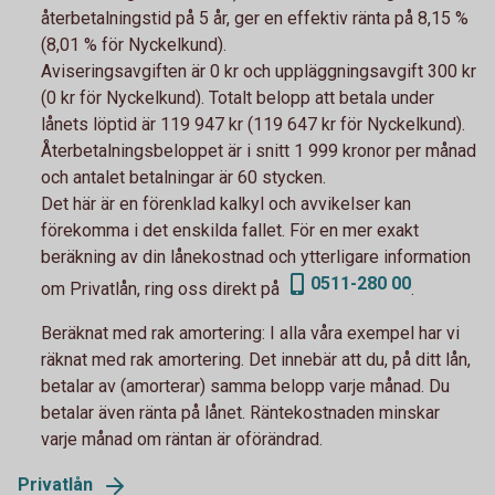
återbetalningstid på 5 år, ger en effektiv ränta på 8,15 %
(8,01 % för Nyckelkund).
Aviseringsavgiften är 0 kr och uppläggningsavgift 300 kr
(0 kr för Nyckelkund). Totalt belopp att betala under
lånets löptid är 119 947 kr (119 647 kr för Nyckelkund).
Återbetalningsbeloppet är i snitt 1 999 kronor per månad
och antalet betalningar är 60 stycken.
Det här är en förenklad kalkyl och avvikelser kan
förekomma i det enskilda fallet. För en mer exakt
beräkning av din lånekostnad och ytterligare information
0511-280 00
om Privatlån, ring oss direkt på
.
Beräknat med rak amortering:
I alla våra exempel har vi
räknat med rak amortering. Det innebär att du, på ditt lån,
betalar av (amorterar) samma belopp varje månad. Du
betalar även ränta på lånet. Räntekostnaden minskar
varje månad om räntan är oförändrad.
Privatlån