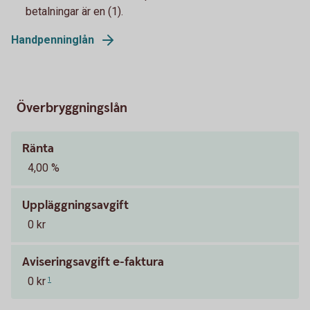
betalningar är en (1).​
Handpenninglån
Överbryggningslån
Ränta
4,00 %
Uppläggningsavgift
0 kr
Aviseringsavgift e-faktura
0 kr
1