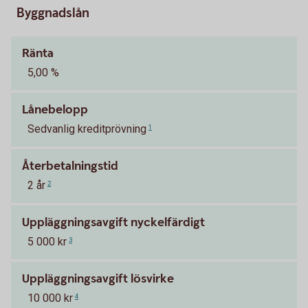
Byggnadslån
Ränta
5,00 %
Lånebelopp
Sedvanlig kreditprövning
1
Återbetalningstid
2 år
2
Uppläggningsavgift nyckelfärdigt
5 000 kr
3
Uppläggningsavgift lösvirke
10 000 kr
4