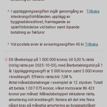
I uppläggningsavgiften ingår genomgång av
Tillbaka
4
inteckningsförhållanden, upplägg av
byggnadskreditivet, framtagande av
spärrförbindelse vid behov samt löpande
betalning av fakturor.
Vid postala avier är aviseringsavgiften 45 kr
Tillbaka
5
Ett lånebelopp på 1 000 000 kronor, till 5,00 % ränta
(rörlig ränta per 2025-10-03), med återbetalningstid på 1
år. Uppläggningsavgift är 5 000 kronor samt 5 000 kronor
i kreditavgift. Effektiv ränta blir 7,08 %.
Antal månadsbetalningar i exemplet är 12 stycken. Totalt
att betala 1 037 075 kronor, vilket motsvarar 86 423
kronor per månad. Månadsbeloppet inkluderar ränta,
amortering och kreditavgift. Notera att det inte finns
något krav på månatlig amortering av byggnadslånet