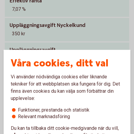
Effektiv ränta
7,07 %
Uppläggningsavgift Nyckelkund
350 kr
Uppläggningsavgift
550 kr
Våra cookies, ditt val
Vi använder nödvändiga cookies eller liknande
Ett lån på 150 000 kr med en rörlig exempelränta på
tekniker för att webbplatsen ska fungera för dig. Det
6,19 % (senaste ränteändring 2025-10-03) och en
finns även cookies du kan välja som förbättrar din
kontantinsats på 60 000 kr, ger en effektiv ränta på 6,54
upplevelse:
%. Exemplet beräknas med rak amortering och en
återbetalningstid på 5 år med 60 betalningar. Totalt
Funktioner, prestanda och statistik
belopp att betala under lånets löptid är 174 149 kronor.
Relevant marknadsföring
Första månaden betalar du 3 274 kr och i den sista
månaden 2 513 kr. Vid utbetalning tillkommer 550 kronor
Du kan ta tillbaka ditt cookie-medgivande när du vill,