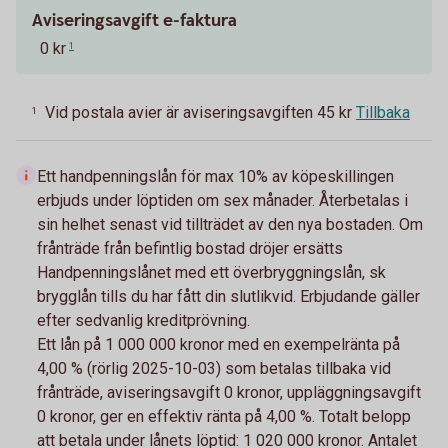
Aviseringsavgift e-faktura
0 kr
1
Vid postala avier är aviseringsavgiften 45 kr
Tillbaka
1
Ett handpenningslån för max 10% av köpeskillingen
erbjuds under löptiden om sex månader. Återbetalas i
sin helhet senast vid tillträdet av den nya bostaden. Om
frånträde från befintlig bostad dröjer ersätts
Handpenningslånet med ett överbryggningslån, sk
brygglån tills du har fått din slutlikvid. Erbjudande gäller
efter sedvanlig kreditprövning.
Ett lån på 1 000 000 kronor med en exempelränta på
4,00 % (rörlig 2025-10-03) som betalas tillbaka vid
frånträde, aviseringsavgift 0 kronor, uppläggningsavgift
0 kronor, ger en effektiv ränta på 4,00 %. Totalt belopp
att betala under lånets löptid: 1 020 000 kronor. Antalet