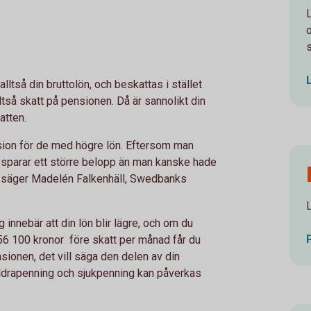
ltså din bruttolön, och beskattas i stället
ltså skatt på pensionen. Då är sannolikt din
atten.
nsion för de med högre lön. Eftersom man
n sparar ett större belopp än man kanske hade
, säger Madelén Falkenhäll, Swedbanks
 innebär att din lön blir lägre, och om du
 56 100 kronor före skatt per månad får du
sionen, det vill säga den delen av din
ldrapenning och sjukpenning kan påverkas