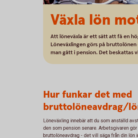
Växla lön m
Att löneväxla är ett sätt att få en 
Löneväxlingen görs på bruttolönen oc
man gått i pension. Det beskattas v
Hur funkar det med
bruttolöneavdrag/lö
Löneväxling innebär att du som anställd avstår
den som pension senare. Arbetsgivaren gör et
bruttolöneavdrag - det vill säga från din lö