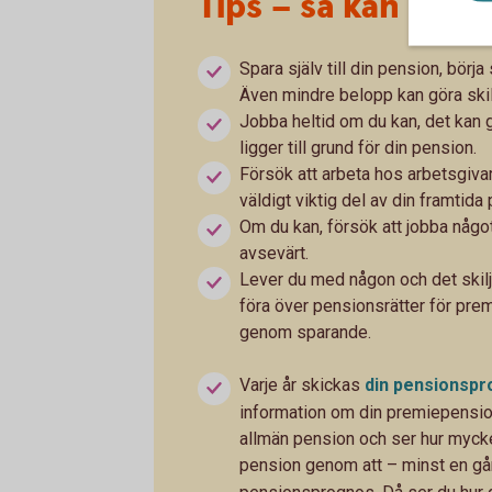
Tips – så kan du p
Spara själv till din pension, börj
Även mindre belopp kan göra skil
Jobba heltid om du kan, det kan 
ligger till grund för din pension.
Försök att arbeta hos arbetsgivar
väldigt viktig del av din framtida
Om du kan, försök att jobba något
avsevärt.
Lever du med någon och det skilje
föra över pensionsrätter för pr
genom sparande.
Varje år skickas
din
pensionspr
information om din premiepension
allmän pension och ser hur mycket d
pension genom att – minst en gån