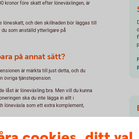
 kronor före skatt efter löneväxlingen, är
 löneskatt, och den skillnaden bör läggas till
 du som anställd ytterligare på
para på annat sätt?
ensionen är märkta till just detta, och du
in övriga tjänstepension.
e låst är löneväxling bra. Men vill du kunna
eringen ska du inte lägga in allt i
 och löneväxla som ett extra komplement,
åra cookies, ditt val