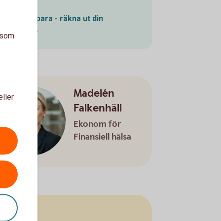
Pensionsspara - räkna ut din
pension
a som
Madelén
eller
Falkenhäll
Ekonom för
Finansiell hälsa