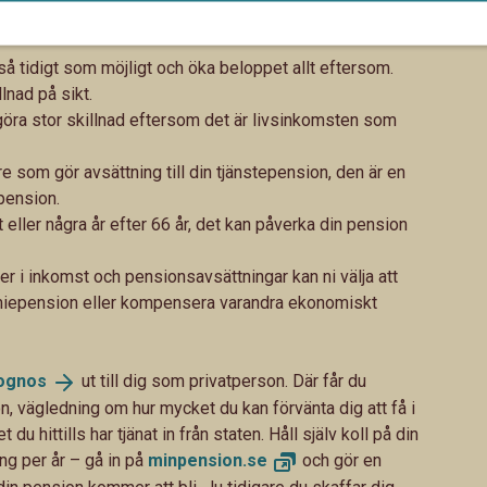
åverka din pension
a så tidigt som möjligt och öka beloppet allt eftersom.
lnad på sikt.
göra stor skillnad eftersom det är livsinkomsten som
e som gör avsättning till din tjänstepension, den är en
 pension.
 eller några år efter 66 år, det kan påverka din pension
r i inkomst och pensionsavsättningar kan ni välja att
emiepension eller kompensera varandra ekonomiskt
ognos
ut till dig som privatperson. Där får du
, vägledning om hur mycket du kan förvänta dig att få i
u hittills har tjänat in från staten. Håll själv koll på din
g per år – gå in på
minpension.
se
och gör en