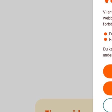
Vi an
webbp
förbä
F
R
Du ka
under