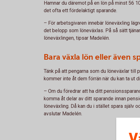
Hamnar du däremot på en lön på minst 56 100
det ofta ett fördelaktigt sparande.
– För arbetsgivaren innebär löneväxling lägre
det belopp som löneväxlas. På så sätt tjänar
löneväxlingen, tipsar Madelén.
Bara växla lön eller även s
Tänk på att pengarna som du löneväxlar till p
kommer inte åt dem förrän när du kan ta ut d
– Om du föredrar att ha ditt pensionssparand
komma åt delar av ditt sparande innan pension
löneväxling. Då kan du i stället spara själv
avslutar Madelén.
V