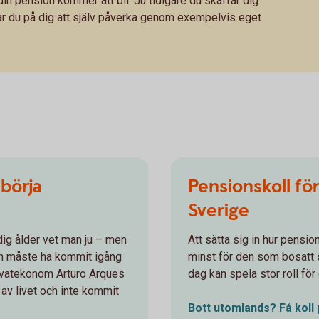
in pension kommer att bli. Ju tidigare du skaffar dig
har du på dig att själv påverka genom exempelvis eget
 börja
Pensionskoll för 
Sverige
idig ålder vet man ju – men
Att sätta sig in hur pensi
en måste ha kommit igång
minst för den som bosatt s
privatekonom Arturo Arques
dag kan spela stor roll fö
n av livet och inte kommit
Bott utomlands? Få koll