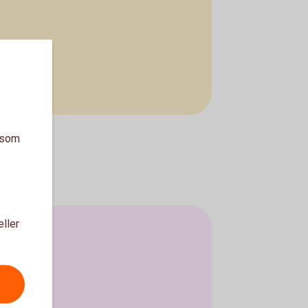
a som
eller