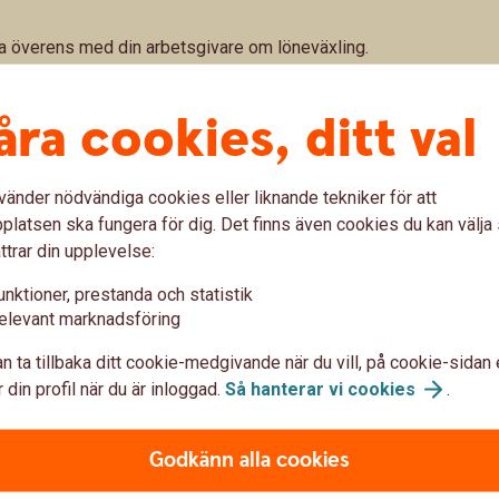
a överens med din arbetsgivare om löneväxling.
t med försäkringsbolaget.
åra cookies, ditt val
llägg på cirka sex procent för att göra
d vad en löneutbetalning skulle ha kostat.
vänder nödvändiga cookies eller liknande tekniker för att
latsen ska fungera för dig. Det finns även cookies du kan välj
ttrar din upplevelse:
eväxla
unktioner, prestanda och statistik
elevant marknadsföring
n ta tillbaka ditt cookie-medgivande när du vill, på cookie-sidan 
 din profil när du är inloggad.
Så hanterar vi
cookies
.
dförsäkring och du bestämmer själv vilka fonder du vill
Godkänn alla cookies
- och skattefritt, byta fond under spartiden.