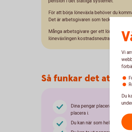
pension i det statliga systemet.
För att börja löneväxla behöver du komm
Det är arbetsgivaren som tecknar avtale
V
Många arbetsgivare ger ett löneväxlingsti
löneväxlingen kostnadsneutral jämfört me
Vi an
webbp
förbä
Så funkar det att lön
F
R
Du ka
under
Dina pengar placeras i en fon
placera i.
Du kan när som helst, kostnads