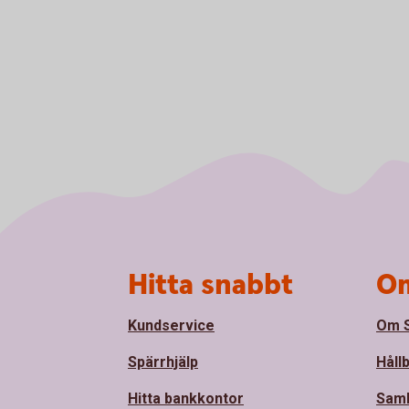
Sidfot
Hitta snabbt
Om
Kundservice
Om S
Spärrhjälp
Håll
Hitta bankkontor
Sam