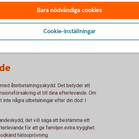
 55-årsdag.
Bara nödvändiga cookies
inst fem år.
ut månadsvis och beskattas som inkomst av tjänst.
Cookie-inställningar
nde
med återbetalningsskydd. Det betyder att
nsionsförsäkring ut till dina efterlevande. Om
 inte några utbetalningar efter din död. I
evandeskydd, det vill säga att bestämma ett
terlevande för att ge familjen extra trygghet.
godkänd hälsoprövning.