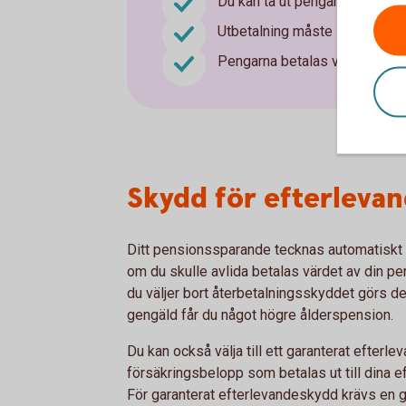
Du kan ta ut pengarna från din
Utbetalning måste ske under m
Pengarna betalas vanligtvis 
Skydd för efterleva
Ditt pensionssparande tecknas automatiskt 
om du skulle avlida betalas värdet av din pe
du väljer bort återbetalningsskyddet görs det
gengäld får du något högre ålderspension.
Du kan också välja till ett garanterat efterl
försäkringsbelopp som betalas ut till dina ef
För garanterat efterlevandeskydd krävs en 