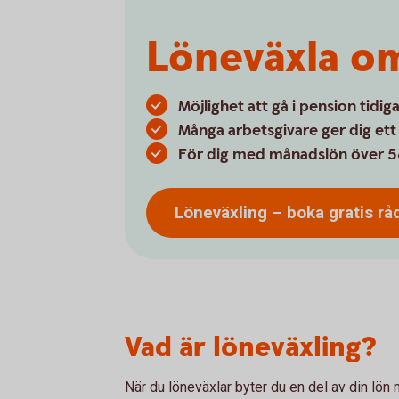
Löneväxla om
Möjlighet att gå i pension tidig
Många arbetsgivare ger dig ett 
För dig med månadslön över 5
Löneväxling – boka gratis
rå
Vad är löneväxling?
När du löneväxlar byter du en del av din lön