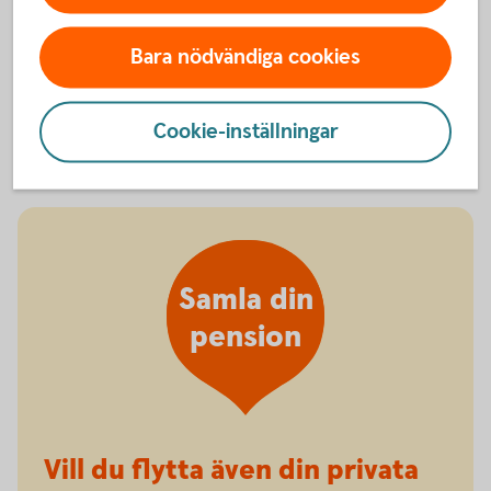
försäkringar. Läs mer om hur din pension placeras
hos oss.
Bara nödvändiga cookies
Så placeras din
tjänstepension
Cookie-inställningar
Samla din
pension
Vill du flytta även din privata