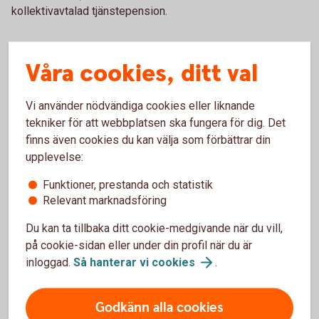
kollektivavtalad tjänstepension.
Våra cookies, ditt val
Vad händer efter flytten av
Vi använder nödvändiga cookies eller liknande
tjänstepensionen till oss?
tekniker för att webbplatsen ska fungera för dig. Det
finns även cookies du kan välja som förbättrar din
När du flyttar din tjänstepension till oss, får du en
upplevelse:
färdig lösning med fonder. Fondlösningen är skapad
för att passa dig som inte vill vara aktiv i ditt
Funktioner, prestanda och statistik
pensionssparande och anpassar risknivån efter din
Relevant marknadsföring
ålder – både inför och under pensionen. Ju närmare
pensionen du kommer, desto tryggare blir ditt
Du kan ta tillbaka ditt cookie-medgivande när du vill,
sparande.
på cookie-sidan eller under din profil när du är
inloggad.
Så hanterar vi
cookies
.
Självklart kan du byta fonder om du vill. Det gör du
Godkänn alla cookies
enkelt i appen, internetbanken eller portalen Mina