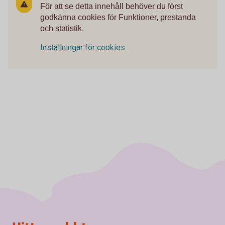
För att se detta innehåll behöver du först
godkänna cookies för Funktioner, prestanda
och statistik.
Inställningar för cookies
Sidfot