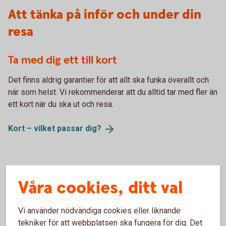
Att tänka på inför och under din
resa
Ta med dig ett till kort
Det finns aldrig garantier för att allt ska funka överallt och
när som helst. Vi rekommenderar att du alltid tar med fler än
ett kort när du ska ut och resa.
Kort – vilket passar
dig?
Extra trygghet med kortförsäkringen
Våra cookies, ditt val
När du betalar resan med kortet får du den kompletterande
kortförsäkringen från Trygg Hansa
. Den kan ge extra
Vi använder nödvändiga cookies eller liknande
trygghet när du ska ut och resa. Fullständiga villkor hittar du
tekniker för att webbplatsen ska fungera för dig. Det