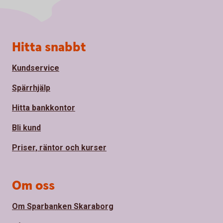
Sidfot
Hitta snabbt
Kundservice
Spärrhjälp
Hitta bankkontor
Bli kund
Priser, räntor och kurser
Om oss
Om Sparbanken Skaraborg