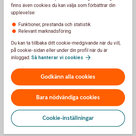
i försäkringsvillkoren kopplade till ditt kort.
finns även cookies du kan välja som förbättrar din
upplevelse:
Kompletterande
kortförsäkringen
Funktioner, prestanda och statistik
Relevant marknadsföring
Behöver du spärra ditt kort?
Du kan ta tillbaka ditt cookie-medgivande när du vill,
på cookie-sidan eller under din profil när du är
Om du förlorar ditt kort eller upptäcker obehöriga
inloggad.
Så hanterar vi
cookies
.
korttransaktioner ska du spärra kortet omedelbart. Du kan
enkelt spärra och ersätta ditt bankkort direkt i
internetbanken eller appen, dygnet runt. Du kan också ringa
Godkänn alla cookies
till oss för att spärra kortet. Kreditkort spärras alltid via
telefon.
Bara nödvändiga cookies
Spärra kort - Spärrservice bankkort och
kreditkort
Cookie-inställningar
Krånglar kortet på resan?