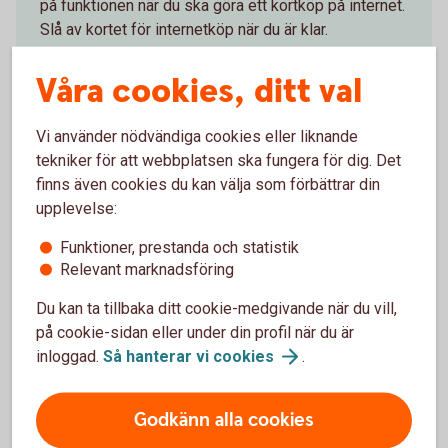
på funktionen när du ska göra ett kortköp på internet.
Slå av kortet för internetköp när du är klar.
Slå på/av ditt kort för
internetköp
Våra cookies, ditt val
Vi använder nödvändiga cookies eller liknande
tekniker för att webbplatsen ska fungera för dig. Det
finns även cookies du kan välja som förbättrar din
Tips kring din kod
upplevelse:
Funktioner, prestanda och statistik
Dölj din personliga kod (PIN-kod) när du anger den.
Relevant marknadsföring
Byt kod om du misstänker att någon fått veta koden.
Spärra ditt kort omedelbart om du förlorat det eller
Du kan ta tillbaka ditt cookie-medgivande när du vill,
misstänker att någon använder det.
på cookie-sidan eller under din profil när du är
Förvara inte anteckning om din kod tillsammans med
inloggad.
Så hanterar vi
cookies
.
ditt kort.
Avslöja aldrig din kod för någon.
Godkänn alla cookies
Läs mer om vad som gäller i villkoren för ditt kort och för