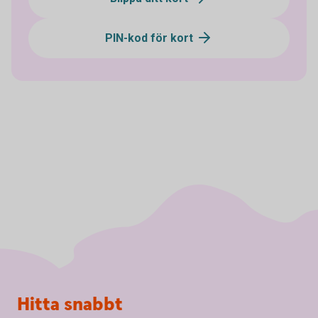
PIN-kod för kort
Sidfot
Hitta snabbt