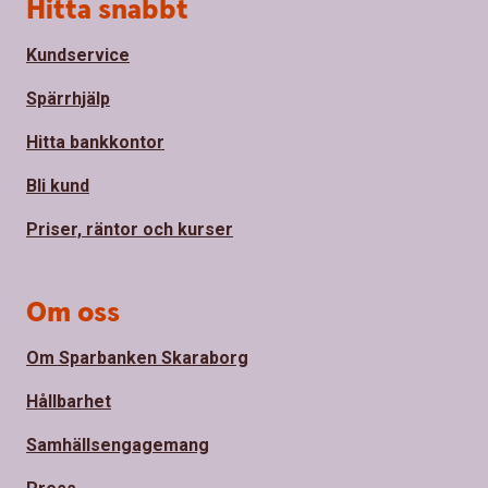
Sidfot
Hitta snabbt
Kundservice
Spärrhjälp
Hitta bankkontor
Bli kund
Priser, räntor och kurser
Om oss
Om Sparbanken Skaraborg
Hållbarhet
Samhällsengagemang