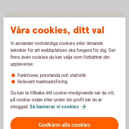
När och hur vill du betala?
Våra cookies, ditt val
Betala hela beloppet räntefritt
Vi använder nödvändiga cookies eller liknande
tekniker för att webbplatsen ska fungera för dig. Det
Du kan välja att betala hela beloppet direkt – då
finns även cookies du kan välja som förbättrar din
slipper du ränta. Detta på grund av att du får
upplevelse:
upp till 55 dagars räntefri kredit, beroende på
när i månaden du använt kortet.
Funktioner, prestanda och statistik
Dela upp beloppet och betala i
Relevant marknadsföring
omgångar, med ränta
Du kan ta tillbaka ditt cookie-medgivande när du vill,
Om du väljer att delbetala krediten tillkommer
på cookie-sidan eller under din profil när du är
ränta på det som belopp som finns kvar efter
inloggad.
Så hanterar vi
cookies
.
du betalat. Minst 3 % av skulden betalas varje
månad, lägst 150 kr. Din kreditkostnad blir
Godkänn alla cookies
högre om du delar upp betalningen än om du