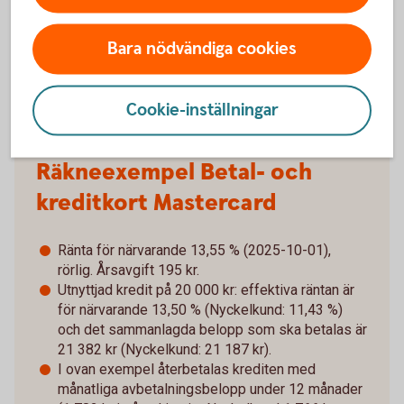
betalar allt på en gång. Om du missar eller blir
sen med inbetalningar kan det tillkomma extra
Bara nödvändiga cookies
kostnader.
Cookie-inställningar
Räkneexempel Betal- och
kreditkort Mastercard
Ränta för närvarande 13,55 % (2025-10-01),
rörlig. Årsavgift 195 kr.
Utnyttjad kredit på 20 000 kr: effektiva räntan är
för närvarande 13,50 % (Nyckelkund: 11,43 %)
och det sammanlagda belopp som ska betalas är
21 382 kr (Nyckelkund: 21 187 kr).
I ovan exempel återbetalas krediten med
månatliga avbetalningsbelopp under 12 månader