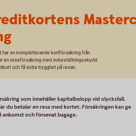
reditkortens Master
ng
t har en kompletterande kortförsäkring från
at en reseförsäkring med avbeställningsskydd.
tkort och få extra trygghet på resan.
säkring som innehåller kapitalbelopp vid olycksfall.
r du betalar en resa med kortet. Försäkringen kan ge
ad ankomst och försenat bagage.