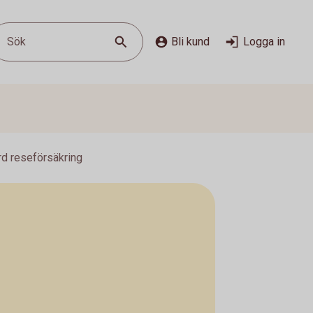
Sök
Bli kund
Logga in
rd reseförsäkring