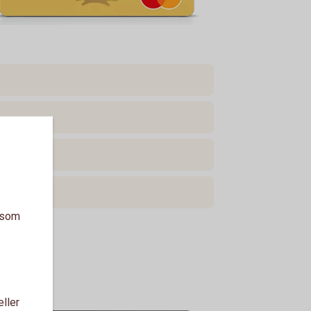
a som
eller