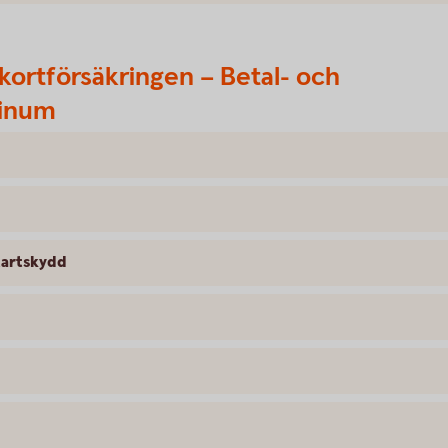
kortförsäkringen – Betal- och
tinum
tartskydd