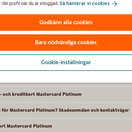
 din profil när du är inloggad.
Så hanterar vi
cookies
.
ng. Trygg-Hansa är försäkringsgivare och
eträdare.
Godkänn alla cookies
m – beställ och läs
mer
Bara nödvändiga cookies
Cookie-inställningar
tal- och kreditkort Mastercard Platinum
l- och kreditkort Mastercard Platinum
ing för Mastercard Platinum? Skadeanmälan och kontaktvägar
kort Mastercard Platinum