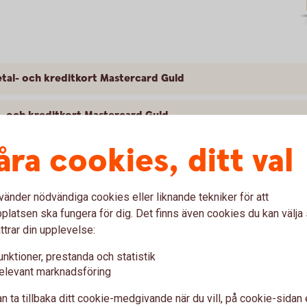
tal- och kreditkort Mastercard Guld
l- och kreditkort Mastercard Guld
åra cookies, ditt val
ag ersättning för Mastercard Guld? Skadeanmälan och kontaktvägar
kort Mastercard Guld
vänder nödvändiga cookies eller liknande tekniker för att
latsen ska fungera för dig. Det finns även cookies du kan välj
ttrar din upplevelse:
unktioner, prestanda och statistik
t Mastercard Platinum
elevant marknadsföring
n ta tillbaka ditt cookie-medgivande när du vill, på cookie-sidan 
esa med betal- och kreditkort Mastercard