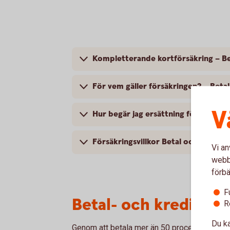
Kompletterande kortförsäkring – Be
För vem gäller försäkringen? – Beta
V
Hur begär j
Försäkringsvillkor Betal och kredit
Vi an
webbp
förbä
F
Betal- och kreditkor
R
Du ka
Genom att betala mer än 50 procent av din r