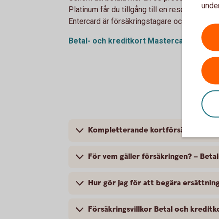
under
Platinum får du tillgång till en reseförsäkri
Entercard är försäkringstagare och gruppför
Betal- och kreditkort Mastercard Platinu
Kompletterande kortförsäkring – Be
För vem gäller försäkringen? – Beta
Hur gör jag för att begära ersättn
Försäkringsvillkor Betal och kredit