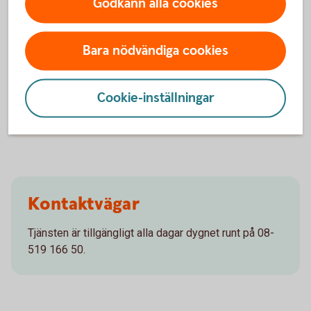
Vanliga frågor och svar
Godkänn alla cookies
Vad är samtalsstöd?
Bara nödvändiga cookies
Hur fungerar samtalsstöd?
Cookie-inställningar
Kostar det något med samtalsstöd?
Kontaktvägar
Tjänsten är tillgängligt alla dagar dygnet runt på 08-
519 166 50.