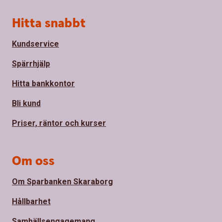
Sidfot
Hitta snabbt
Kundservice
Spärrhjälp
Hitta bankkontor
Bli kund
Priser, räntor och kurser
Om oss
Om Sparbanken Skaraborg
Hållbarhet
Samhällsengagemang