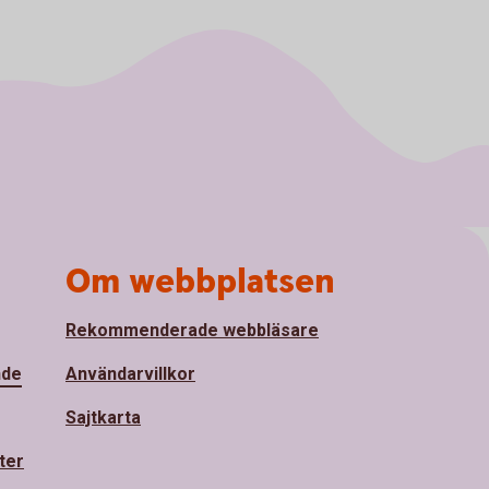
Om webbplatsen
Rekommenderade webbläsare
nde
Användarvillkor
Sajtkarta
ter