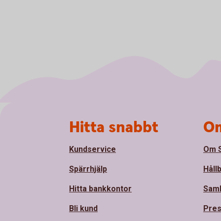
Sidfot
Hitta snabbt
Om
Kundservice
Om S
Spärrhjälp
Håll
Hitta bankkontor
Sam
Bli kund
Pre