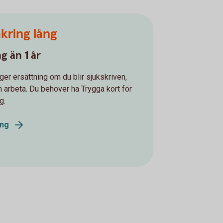
kring lång
g än 1 år
ger ersättning om du blir sjukskriven,
an arbeta. Du behöver ha Trygga kort för
g.
ång