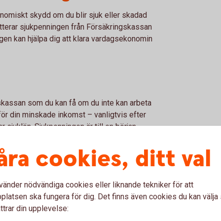
konomiskt skydd om du blir sjuk eller skadad
tterar sjukpenningen från Försäkringskassan
ingen kan hjälpa dig att klara vardagsekonomin
skassan som du kan få om du inte kan arbeta
ör din minskade inkomst – vanligtvis efter
 sjuklön. Sjukpenningen är till en början
åra cookies, ditt val
vänder nödvändiga cookies eller liknande tekniker för att
jukförsäkring
latsen ska fungera för dig. Det finns även cookies du kan välj
ttrar din upplevelse:
– vad är fördelarna?