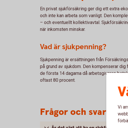
En privat sjukförsäkring ger dig ett extra e
och inte kan arbeta som vanligt. Den komple
– och eventuellt kollektivavtal. Sjukförsäkr
när inkomsten minskar.
Vad är sjukpenning?
Sjukpenning är ersättningen från Försäkring
på grund av sjukdom. Den kompenserar dig f
de första 14 dagarna då arbetsgivaren betalar
oftast 80 procent.
V
Vi an
Frågor och svar om s
webbp
förbä
Är det värt att ha en sjukförsäkring 