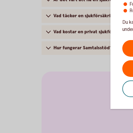
F
R
Vad täcker en sjukförsäkring?
Du ka
under
Vad kostar en privat sjukförsäkring?
Hur fungerar Samtalsstöd?