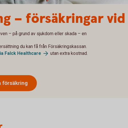
ng – försäkringar vi
iven – på grund av sjukdom eller skada – en
ersättning du kan få från Försäkringskassan.
ia Falck Healthcare
utan extra kostnad.
 försäkring
r