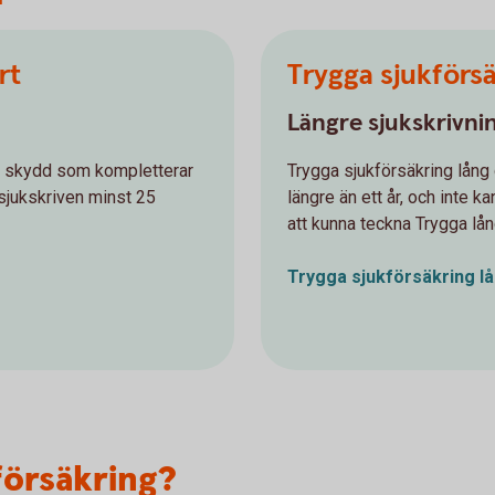
rt
Trygga sjukförsä
Längre sjukskrivnin
tt skydd som kompletterar
Trygga sjukförsäkring lång 
r sjukskriven minst 25
längre än ett år, och inte k
att kunna teckna Trygga lån
Trygga sjukförsäkring l
försäkring?