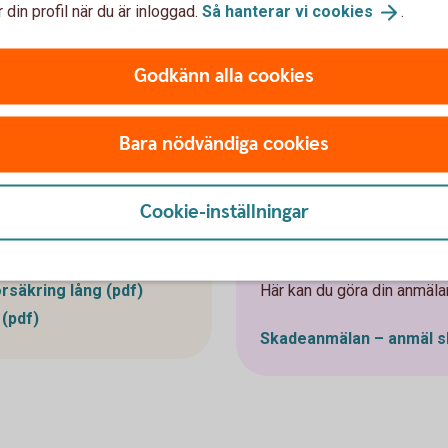
 din profil när du är inloggad.
Så hanterar vi
cookies
.
ta
Godkänn alla cookies
r
Bara nödvändiga cookies
Cookie-inställningar
llkor
Har olyckan 
rsäkring lång (pdf)
Här kan du göra din anmäla
 (pdf)
Skadeanmälan – anmäl
s