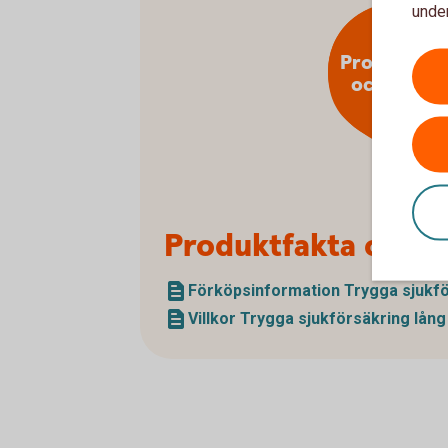
under
Produktfak
och villko
Produktfakta och vi
Förköpsinformation Trygga sjuk­fö
Villkor Trygga sjuk­försäkring lång