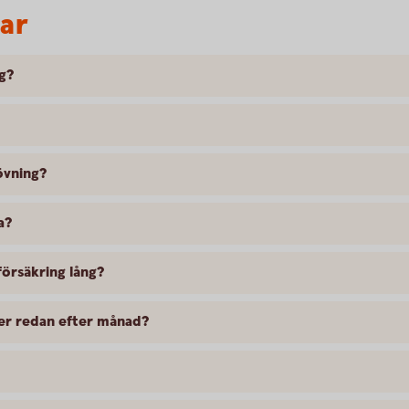
var
ng?
övning?
a?
försäkring lång?
ler redan efter månad?