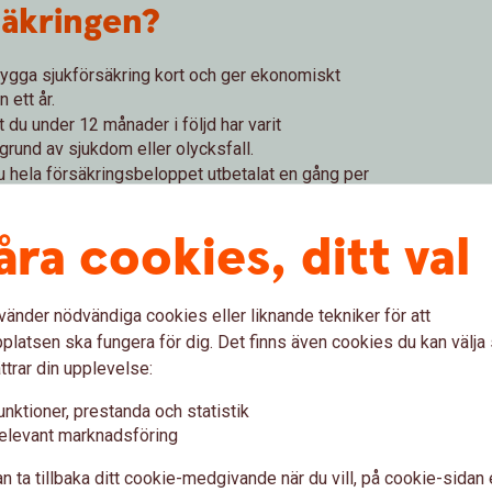
säkringen?
rygga sjukförsäkring kort och ger ekonomiskt
 ett år.
t du under 12 månader i följd har varit
 grund av sjukdom eller olycksfall.
du hela försäkringsbeloppet utbetalat en gång per
idssjukskriven (minst 25 procent) får du ett
 sjukskrivning.
åra cookies, ditt val
och betalas ut månadsvis i efterskott.
rån försäkringen behöver du inte betala premien.
vänder nödvändiga cookies eller liknande tekniker för att
mot sjukskrivningsgraden.
latsen ska fungera för dig. Det finns även cookies du kan välj
ttrar din upplevelse:
unktioner, prestanda och statistik
elevant marknadsföring
n ta tillbaka ditt cookie-medgivande när du vill, på cookie-sidan 