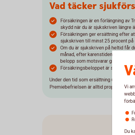
Vad täcker sjukför
Försäkringen är en förlängning av T
skydd när du är sjukskriven längre än
Försäkringen ger ersättning efter at
sjukskriven till minst 25 procent på
Om du är sjukskriven på heltid får 
månad, efter karenstiden. Är du delt
belopp som motsvarar graden av din
V
Försäkringsbeloppet är skattefritt 
Under den tid som ersättning utbetalas f
Vi an
Premiebefrielsen är alltid proportionell 
webbp
förbä
F
R
Du ka