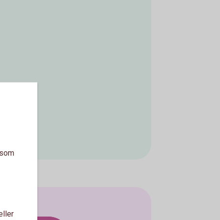
a som
eller