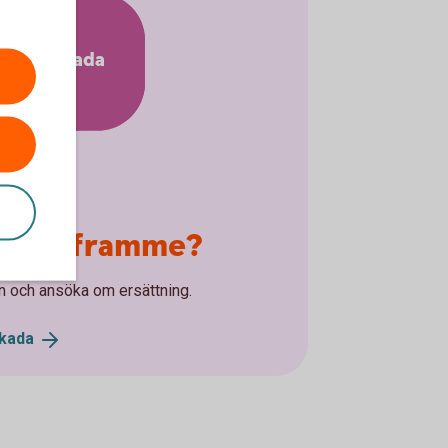
Anmäl skada
varit framme?
n och ansöka om ersättning.
kada