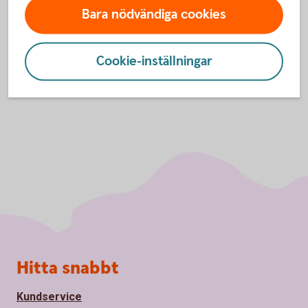
Bara nödvändiga cookies
Beställ valuta via
Loomis.se
Cookie-inställningar
Sidfot
Hitta snabbt
Kundservice