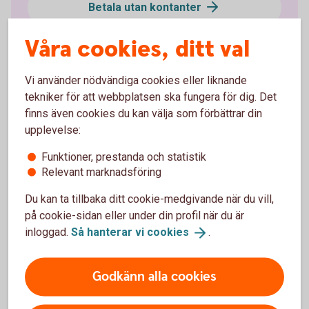
Betala utan kontanter
Våra cookies, ditt val
Resevaluta
Vi använder nödvändiga cookies eller liknande
tekniker för att webbplatsen ska fungera för dig. Det
finns även cookies du kan välja som förbättrar din
upplevelse:
Så här beställer du valuta
Funktioner, prestanda och statistik
Relevant marknadsföring
Du kan ta tillbaka ditt cookie-medgivande när du vill,
Beställ valuta via Loomis
på cookie-sidan eller under din profil när du är
inloggad.
Så hanterar vi
cookies
.
Beställ valuta enkelt och snabbt via Loomis.se. Du
betalar säkert på webbportalen med Visakort,
Mastercard, Swish eller faktura. Loomis bjuder på
Godkänn alla cookies
frakten. Du hämtar enkelt ut valutan på sitt närmaste
postombud.