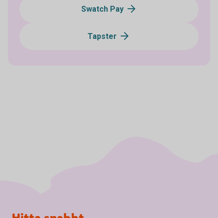
Swatch Pay
Tapster
Sidfot