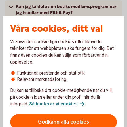
Kan jag ta del av en butiks medlemsprogram när
jag handlar med Fitbit Pay?
Våra cookies, ditt val
Vad behöver jag göra om jag blivit av med min
smartklocka?
Vi använder nödvändiga cookies eller liknande
tekniker för att webbplatsen ska fungera för dig. Det
Jag har fått ett nytt kort, vad gör jag?
finns även cookies du kan välja som förbättrar din
upplevelse:
Vart vänder jag mig vid problem?
Funktioner, prestanda och statistik
Relevant marknadsföring
Du kan ta tillbaka ditt cookie-medgivande när du vill,
på cookie-sidan eller under din profil när du är
inloggad.
Så hanterar vi
cookies
.
Kontakta Fitbit
Godkänn alla cookies