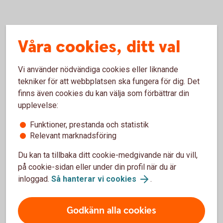
Våra cookies, ditt val
Vi använder nödvändiga cookies eller liknande
tekniker för att webbplatsen ska fungera för dig. Det
finns även cookies du kan välja som förbättrar din
upplevelse:
Funktioner, prestanda och statistik
Sparbanken Skaraborg
Relevant marknadsföring
Tidigare återinvesteringar
Du kan ta tillbaka ditt cookie-medgivande när du vill,
på cookie-sidan eller under din profil när du är
Sedan år 2000 har vi återinvesterat mer än 400
inloggad.
Så hanterar vi cookies
.
miljoner i vårt verksamhetsområde. Nyfiken på vad vi
återinvesterat i?
Godkänn alla cookies
Se exempel på återinvesteringar