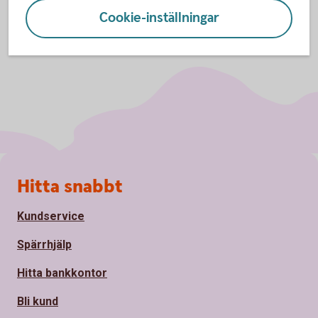
Cookie-inställningar
Sidfot
Hitta snabbt
Kundservice
Spärrhjälp
Hitta bankkontor
Bli kund