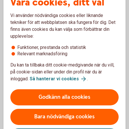
Våra cookies, ditt val
miljoner kronor gör Västra Götalandsregionen en satsning
på 227 miljoner. Det är synnerligen en stor utväxling på
Vi använder nödvändiga cookies eller liknande
pengarna. Vi har hittat en god samarbetspartner i
tekniker för att webbplatsen ska fungera för dig. Det
Västergötlands Travsällskap och ser fram emot ett fortsatt
finns även cookies du kan välja som förbättrar din
givande samarbete.
upplevelse:
Att bidra till samhällsutveckling och vara en del i det lokala
Funktioner, prestanda och statistik
kretsloppet är en viktig del av vår historia och även vår
Relevant marknadsföring
framtid. Mår vårt verksamhetsområde bra kommer
människor att trivas med att bo, leva och verka här. Att få
Du kan ta tillbaka ditt cookie-medgivande när du vill,
vara en del av den här satsningen är oerhört roligt och vi tror
på cookie-sidan eller under din profil när du är
att det kommer ge många ringar på vattnet för hela
inloggad.
Så hanterar vi cookies
.
Skaraborg.
Godkänn alla cookies
Det nya ridhuset som ska stå klart samtidigt som övrig
nybyggnation, under sensommaren 2023, kommer att heta
Sparbanken Horse Arena.
Bara nödvändiga cookies