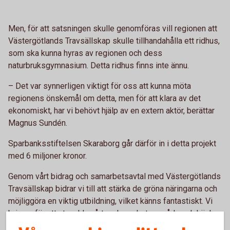
Men, för att satsningen skulle genomföras vill regionen att
Västergötlands Travsällskap skulle tillhandahålla ett ridhus,
som ska kunna hyras av regionen och dess
naturbruksgymnasium. Detta ridhus finns inte ännu.
– Det var synnerligen viktigt för oss att kunna möta
regionens önskemål om detta, men för att klara av det
ekonomiskt, har vi behövt hjälp av en extern aktör, berättar
Magnus Sundén.
Sparbanksstiftelsen Skaraborg går därför in i detta projekt
med 6 miljoner kronor.
Genom vårt bidrag och samarbetsavtal med Västergötlands
Travsällskap bidrar vi till att stärka de gröna näringarna och
möjliggöra en viktig utbildning, vilket känns fantastiskt. Vi
brinner för att utveckla vårt verksamhetsområde och här har
vi verkligen kunnat göra skillnad. Genom att vi går in med 6