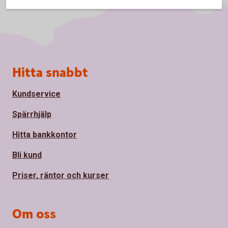
Sidfot
Hitta snabbt
Kundservice
Spärrhjälp
Hitta bankkontor
Bli kund
Priser, räntor och kurser
Om oss