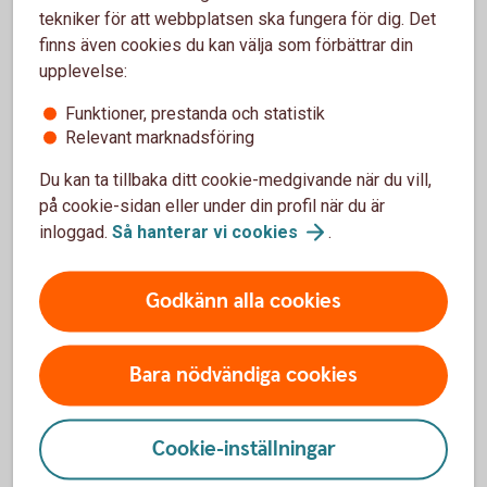
underlätta processen:
tekniker för att webbplatsen ska fungera för dig. Det
finns även cookies du kan välja som förbättrar din
Du har funderat på hur projektet ska beskrivas
och vilka mål projektet har
upplevelse:
Du har tänkt igenom projektets budget, egen
Funktioner, prestanda och statistik
insats och övriga finansiärer
Relevant marknadsföring
Du har den senaste verksamhetsberättelsen/
årsredovisningen samt eventuella andra
Du kan ta tillbaka ditt cookie-medgivande när du vill,
dokument du vill skicka med färdiga att ladda
på cookie-sidan eller under din profil när du är
upp som bilaga
inloggad.
Så hanterar vi
cookies
.
Du har Bank-ID nära till hands för att kunna
signera ansökan
Godkänn alla cookies
Bara nödvändiga cookies
Cookie-inställningar