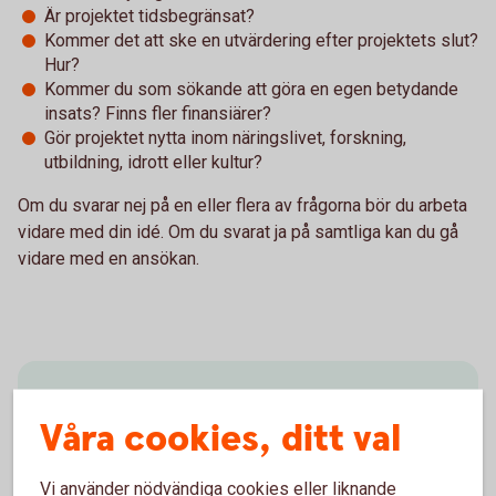
Är projektet tidsbegränsat?
Kommer det att ske en utvärdering efter projektets slut?
Hur?
Kommer du som sökande att göra en egen betydande
insats? Finns fler finansiärer?
Gör projektet nytta inom näringslivet, forskning,
utbildning, idrott eller kultur?
Om du svarar nej på en eller flera av frågorna bör du arbeta
vidare med din idé. Om du svarat ja på samtliga kan du gå
vidare med en ansökan.
Checklista
Våra cookies, ditt val
Om du har testat din idé och är redo för att göra en
ansökan kan du följa den här checklistan för att
Vi använder nödvändiga cookies eller liknande