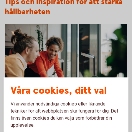
Tips och inspiration för att stärka
hållbarheten
Våra cookies, ditt val
Working meeting in front of a computer
Kom igång med hållbarhetsarbetet
Vi använder nödvändiga cookies eller liknande
Att vi gemensamt strävar mot att ställa om mot ökat
tekniker för att webbplatsen ska fungera för dig. Det
hållbarhetstänk är viktigt. För planeten, men också för
finns även cookies du kan välja som förbättrar din
framtiden för ert företag eller förening. Som inspiration och
upplevelse:
tips har vi tagit fram checklistor för hållbarhetsarbetet.