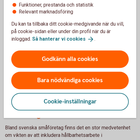
Funktioner, prestanda och statistik
Checklistor för
hållbarhetsarbetet
Relevant marknadsföring
Du kan ta tillbaka ditt cookie-medgivande när du vill,
på cookie-sidan eller under din profil när du är
inloggad.
Så hanterar vi
cookies
.
Godkänn alla cookies
Bara nödvändiga cookies
Young woman working in an industrial company reaching for
Cookie-inställningar
Hållbart företagande kan stärka
tools
småföretagen
Bland svenska småföretag finns det en stor medvetenhet
om vikten av att inkludera hållbarhetsarbete i