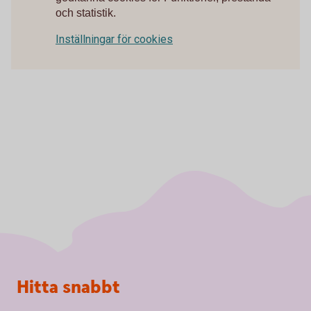
och statistik.
Inställningar för cookies
Sidfot
Hitta snabbt