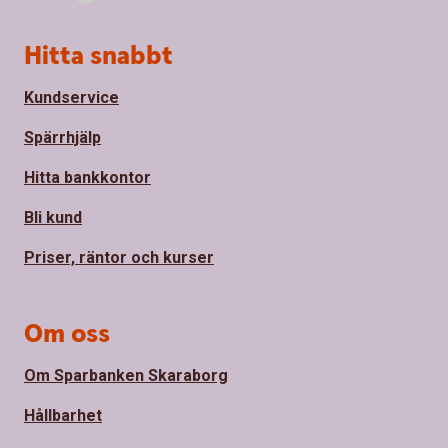
Sidfot
Hitta snabbt
Kundservice
Spärrhjälp
Hitta bankkontor
Bli kund
Priser, räntor och kurser
Om oss
Om Sparbanken Skaraborg
Hållbarhet