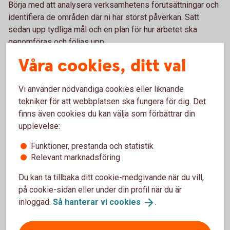
Börja med att analysera verksamhetens förutsättningar och
identifiera de områden där ni har störst påverkan. Sätt
sedan upp tydliga mål och en plan för hur arbetet ska
genomföras och följas upp.
Våra cookies, ditt val
– Det viktigaste är att komma igång. Hållbarhetsarbetet
behöver inte vara perfekt från början. Genom att ta stegvis
framåt, följa upp resultaten och utveckla arbetet över tid kan
Vi använder nödvändiga cookies eller liknande
företag skapa värde både för verksamheten och för
tekniker för att webbplatsen ska fungera för dig. Det
samhället, avslutar Johanna Fager.
finns även cookies du kan välja som förbättrar din
upplevelse:
Funktioner, prestanda och statistik
Relevant marknadsföring
Du kan ta tillbaka ditt cookie-medgivande när du vill,
på cookie-sidan eller under din profil när du är
inloggad.
Så hanterar vi
cookies
.