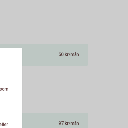
50 kr/mån
a som
97 kr/mån
eller