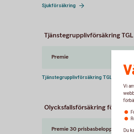
Sjukförsäkring
Tjänstegrupplivförsäkring TGL
Premie
V
Tjänstegrupplivförsäkring
TGL
Vi an
webbp
förbä
Olycksfallsförsäkring företag
F
R
Premie 30 prisbasbelopp
Du ka