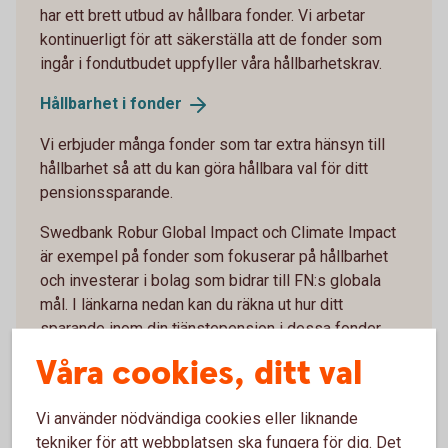
har ett brett utbud av hållbara fonder. Vi arbetar
kontinuerligt för att säkerställa att de fonder som
ingår i fondutbudet uppfyller våra hållbarhetskrav.
Hållbarhet i
fonder
Vi erbjuder många fonder som tar extra hänsyn till
hållbarhet så att du kan göra hållbara val för ditt
pensionssparande.
Swedbank Robur Global Impact och Climate Impact
är exempel på fonder som fokuserar på hållbarhet
och investerar i bolag som bidrar till FN:s globala
mål. I länkarna nedan kan du räkna ut hur ditt
sparande inom din tjänstepension i dessa fonder
kan bidra till hållbarhetsaktiviteter.
Våra cookies, ditt val
Global Impact - Placera din tjänstepension med
fokus på en hållbar
Vi använder nödvändiga cookies eller liknande
utveckling (swedbank-robur.se)
tekniker för att webbplatsen ska fungera för dig. Det