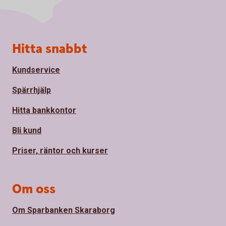
Sidfot
Hitta snabbt
Kundservice
Spärrhjälp
Hitta bankkontor
Bli kund
Priser, räntor och kurser
Om oss
Om Sparbanken Skaraborg