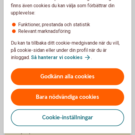
finns även cookies du kan välja som förbättrar din
Climate Impact - Placera din tjänstepension med
upplevelse:
fokus på en hållbar
Funktioner, prestanda och statistik
utveckling (swedbank-robur.se)
Relevant marknadsföring
Du kan ta tillbaka ditt cookie-medgivande när du vill,
på cookie-sidan eller under din profil när du är
inloggad.
Så hanterar vi
cookies
.
Se dina försäkringar
Godkänn alla cookies
Du kan se dina försäkringar och byta fonder i både
internetbanken, appen eller via portalen Mina
Försäkringar.
Bara nödvändiga cookies
I internetbanken och appen
Cookie-inställningar
1. Logga in i internetbanken eller appen.
2. Tryck på Pension och Visa innehav.