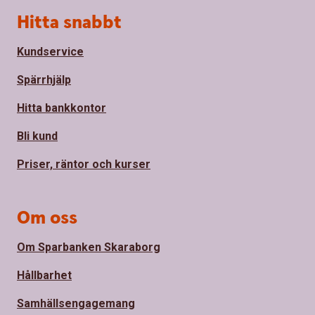
Sidfot
Hitta snabbt
Kundservice
Spärrhjälp
Hitta bankkontor
Bli kund
Priser, räntor och kurser
Om oss
Om Sparbanken Skaraborg
Hållbarhet
Samhällsengagemang