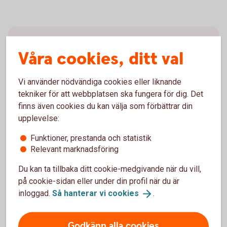
Inte företagskund hos oss
Våra cookies, ditt val
ännu?
Vi använder nödvändiga cookies eller liknande
För att ansöka om företagslån behöver du vara kund
tekniker för att webbplatsen ska fungera för dig. Det
hos oss. Läs mer om hur du blir kund och
finns även cookies du kan välja som förbättrar din
välkommen med din ansökan.
upplevelse:
Bli
kund
Funktioner, prestanda och statistik
Relevant marknadsföring
Du kan ta tillbaka ditt cookie-medgivande när du vill,
på cookie-sidan eller under din profil när du är
inloggad.
Så hanterar vi
cookies
.
Frågor?
Godkänn alla cookies