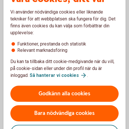
Vi använder nödvändiga cookies eller liknande
tekniker för att webbplatsen ska fungera för dig. Det
finns även cookies du kan välja som förbättrar din
Vi har också Grönt
upplevelse:
byggnadskreditiv
Funktioner, prestanda och statistik
Relevant marknadsföring
Läs mer om Grönt
byggnadskreditiv
Du kan ta tillbaka ditt cookie-medgivande när du vill,
på cookie-sidan eller under din profil när du är
inloggad.
Så hanterar vi
cookies
.
Godkänn alla cookies
Ansök
online
Bara nödvändiga cookies