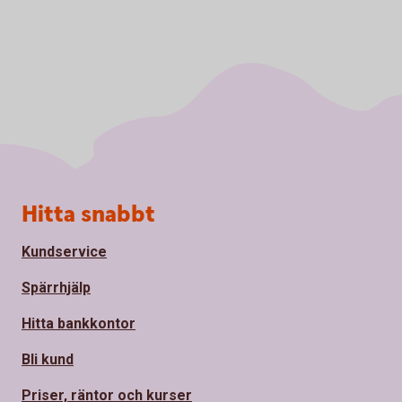
Sidfot
Hitta snabbt
Kundservice
Spärrhjälp
Hitta bankkontor
Bli kund
Priser, räntor och kurser