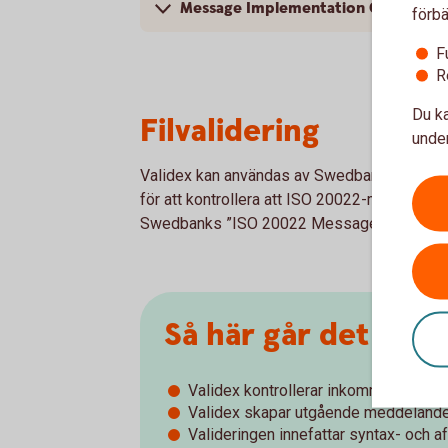
Message Implementation Guideline
förbä
F
R
Du ka
Filvalidering
under
Validex kan användas av Swedbank och spar
för att kontrollera att ISO 20022-meddeland
Swedbanks ”ISO 20022 Message Implementa
Så här går det till
Validex kontrollerar inkommande med
Validex skapar utgående meddelande
Valideringen innefattar syntax- och af