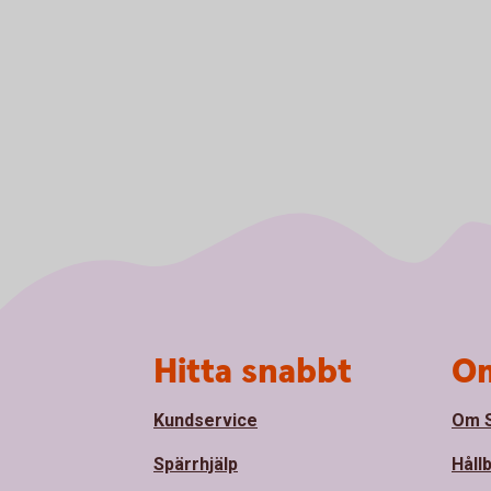
Sidfot
Hitta snabbt
Om
Kundservice
Om S
Spärrhjälp
Håll