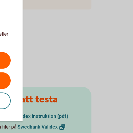
eller
 för att testa
bank Validex instruktion (pdf)
 filer på
Swedbank
Validex