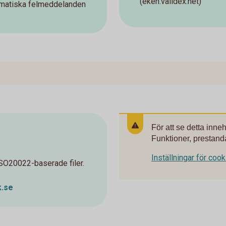
(eken.validex.net)
tomatiska felmeddelanden
För att se detta inne
Funktioner, prestanda
Inställningar för coo
ISO20022-baserade filer.
k.se