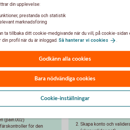
s ISO20022 2.0 and Swedbank Envelope
ttrar din upplevelse:
unktioner, prestanda och statistik
elevant marknadsföring
n ta tillbaka ditt cookie-medgivande när du vill, på cookie-sidan 
 din profil när du är inloggad.
Så hanterar vi
cookies
.
bankernas kunder och tjänsteleverantörer
en är korrekt implementerade enligt
Godkänn alla cookies
tion Guidelines" (MIG).
Bara nödvändiga cookies
Så här gör du
Cookie-inställningar
delanden (pain.001)
ISO20022 - Swed
Läs
n (pain.002)
Skapa konto och validera
färskontroller för den