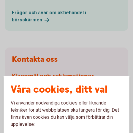
Frågor och svar om aktiehandel i
börsskärmen
Kontakta oss
Klagomål och reklamationer
Våra cookies, ditt val
Om du inte är
nöjd
Vi använder nödvändiga cookies eller liknande
tekniker för att webbplatsen ska fungera för dig. Det
Om du har frågor
finns även cookies du kan välja som förbättrar din
upplevelse:
Kontakta oss om våra
värdepapperstjänster