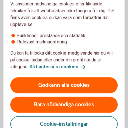
Vi använder nödvändiga cookies eller liknande
De vanligaste frågorna
tekniker för att webbplatsen ska fungera för dig. Det
finns även cookies du kan välja som förbättrar din
upplevelse:
Vilka marknader är möjliga att handla på?
Funktioner, prestanda och statistik
Relevant marknadsföring
Hur börjar jag handla?
Du kan ta tillbaka ditt cookie-medgivande när du vill,
på cookie-sidan eller under din profil när du är
Vad är köpkraft?
inloggad.
Så hanterar vi
cookies
.
Godkänn alla cookies
Här hittar du fler frågor och
svar
Bara nödvändiga cookies
Cookie-inställningar