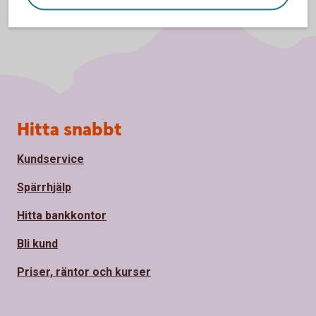
Sidfot
Hitta snabbt
Kundservice
Spärrhjälp
Hitta bankkontor
Bli kund
Priser, räntor och kurser