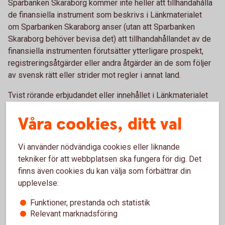
Sparbanken Skaraborg kommer inte heller att tillhandahålla
de finansiella instrument som beskrivs i Länkmaterialet
om Sparbanken Skaraborg anser (utan att Sparbanken
Skaraborg behöver bevisa det) att tillhandahållandet av de
finansiella instrumenten förutsätter ytterligare prospekt,
registreringsåtgärder eller andra åtgärder än de som följer
av svensk rätt eller strider mot regler i annat land.
Tvist rörande erbjudandet eller innehållet i Länkmaterialet
skall avgöras enligt svensk lag och av svensk domstol
Våra cookies, ditt val
exklusivt.
I enlighet med det ovanstående kan Länkmaterialet endast
Vi använder nödvändiga cookies eller liknande
erhållas av personer som har hemvist i Sverige. Om du är
tekniker för att webbplatsen ska fungera för dig. Det
bosatt i Sverige och accepterar villkoren ovan klicka på
finns även cookies du kan välja som förbättrar din
”JA” nedan. Om du inte är bosatt i Sverige eller om du inte
upplevelse:
accepterar villkoren klicka på ”AVBRYT” nedan.
Funktioner, prestanda och statistik
Ja
Avbryt
Relevant marknadsföring