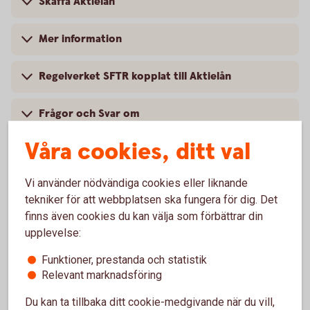
Skaffa Aktielån
Mer information
Regelverket SFTR kopplat till Aktielån
Frågor och Svar om
SFTR/Transaktionsrapportering
Våra cookies, ditt val
Vi använder nödvändiga cookies eller liknande
tekniker för att webbplatsen ska fungera för dig. Det
Vanliga frågor och svar
finns även cookies du kan välja som förbättrar din
upplevelse:
Varför är det bra att låna ut aktier?
Funktioner, prestanda och statistik
Relevant marknadsföring
När behöver man låna aktier?
Du kan ta tillbaka ditt cookie-medgivande när du vill,