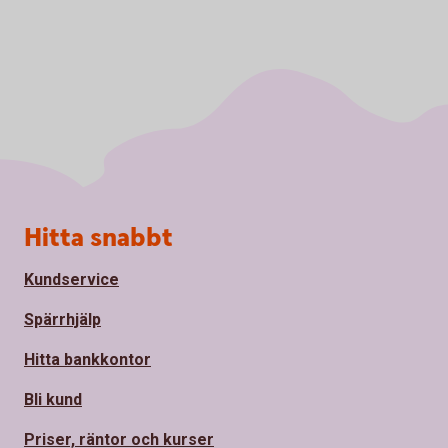
Sidfot
Hitta snabbt
Kundservice
Spärrhjälp
Hitta bankkontor
Bli kund
Priser, räntor och kurser