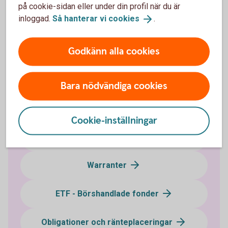
på cookie-sidan eller under din profil när du är
Kan vem som helst göra aktielån?
inloggad.
Så hanterar vi
cookies
.
Godkänn alla cookies
Investera i värdepapper
Bara nödvändiga cookies
Optioner och terminer
Cookie-inställningar
Certifikat - Bull & Bear
Warranter
ETF - Börshandlade fonder
Obligationer och ränteplaceringar