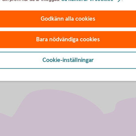
av fonder
ESG visar vä
Godkänn alla cookies
Vad betyder
ESG?
Bara nödvändiga cookies
Cookie-inställningar