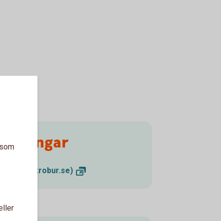
esteringar
a som
(swedbankrobur.se)
eller