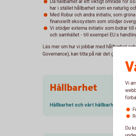
Då hållbarhet är ett viktigt område för os
har i stället hållbarhet som en naturlig oc
Med Robur och andra initiativ, som gröna ob
finansiellt ekosystem som stödjer övergån
Vi stödjer externa initiativ som bidrar til
och samhället - till exempel EU:s handlin
Läs mer om hur vi jobbar med hållbarhet och 
Governance), kan titta på när det gäller hållba
V
Vi an
Hållbarhet
webbp
förbä
Hållbarhet och vårt
hållbarhetsarbet
F
R
Du ka
under