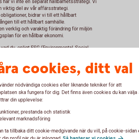
s har vi inte en separat hållbarhetsstrategi. Vi
h viktig del av vår affärsstrategi.
ligationer, bidrar vi till ett hållbart
gen till ett hållbart samhälle.
l en verklig och varaktig förändring för miljön
gsplan för en hållbar ekonomi.
vad du, enligt ESG (Environmental, Social,
rhet.
åra cookies, ditt val
vänder nödvändiga cookies eller liknande tekniker för att
Hållbara inv
latsen ska fungera för dig. Det finns även cookies du kan välj
ttrar din upplevelse:
e
Hållbart värdeskapande
unktioner, prestanda och statistik
elevant marknadsföring
n ta tillbaka ditt cookie-medgivande när du vill, på cookie-sidan 
 din profil när du är inloggad.
Så hanterar vi
cookies
.