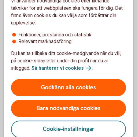
Vi använder nödvändiga cookies eller liknande
och snabbare tack vare ränta på ränta-effekten. Du
tekniker för att webbplatsen ska fungera för dig. Det
får alltså avkastning på din avkastning.
finns även cookies du kan välja som förbättrar din
Ränta på ränta – vad är
det?
upplevelse:
Du sprider risken
Funktioner, prestanda och statistik
När aktierna i fonden ökar eller minskar i värde, så
Relevant marknadsföring
sker samma sak även för värdet av fonden. Men i
Du kan ta tillbaka ditt cookie-medgivande när du vill,
och med att en fond placerar i många olika aktier
på cookie-sidan eller under din profil när du är
så sprids risken.
inloggad.
Så hanterar vi
cookies
.
Det är enkelt
Det är enkelt att börja spara i fonder och kräver
Godkänn alla cookies
inga stora summor – minsta belopp är 100 kronor.
Bara nödvändiga cookies
Börja spara i fonder
Cookie-inställningar