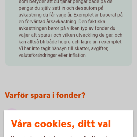
som betyder att du tjänar pengar både på de
pengar du själv satt in och dessutom på
avkastning du får varje år. Exemplet är baserat på
en förväntad årsavkastning. Den faktiska
avkastningen beror på vilken typ av fonder du
väljer att spara i och vilken utveckling de ger, och
kan alltså bli både högre och lägre än i exemplet.
Vi har inte tagit hänsyn till skatter, avgifter,
valutaförändringar eller inflation.
Varför spara i fonder?
Pengarna jobbar för dig
Våra cookies, ditt val
När du investerar i fonder ger du pengarna en
chans att växa. Med tiden växer pengarna snabbare