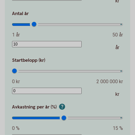
kr
Antal år
1 år
50 år
år
Startbelopp (kr)
0 kr
2 000 000 kr
kr
Avkastning per år (%)
0 %
15 %