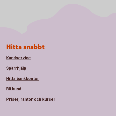
Sidfot
Hitta snabbt
Kundservice
Spärrhjälp
Hitta bankkontor
Bli kund
Priser, räntor och kurser