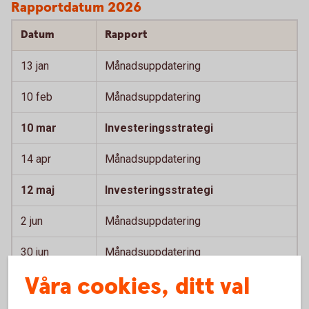
Rapportdatum 2026
Datum
Rapport
13 jan
Månadsuppdatering
10 feb
Månadsuppdatering
10 mar
Investeringsstrategi
14 apr
Månadsuppdatering
12 maj
Investeringsstrategi
2 jun
Månadsuppdatering
30 jun
Månadsuppdatering
Våra cookies, ditt val
11 aug
Månadsuppdatering