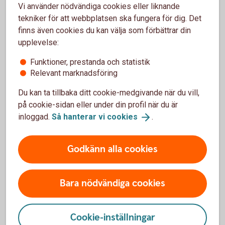
1 sept
Investeringsstrategi
Vi använder nödvändiga cookies eller liknande
tekniker för att webbplatsen ska fungera för dig. Det
6 okt
Månadsuppdatering
finns även cookies du kan välja som förbättrar din
upplevelse:
3 nov
Månadsuppdatering
Funktioner, prestanda och statistik
1 dec
Investeringsstrategi
Relevant marknadsföring
Du kan ta tillbaka ditt cookie-medgivande när du vill,
på cookie-sidan eller under din profil när du är
inloggad.
Så hanterar vi
cookies
.
Kontakta oss
Godkänn alla cookies
Privatkund
Ring 0511-280
00
Bara nödvändiga cookies
Företagskund
Cookie-inställningar
Ring 0511-280
00