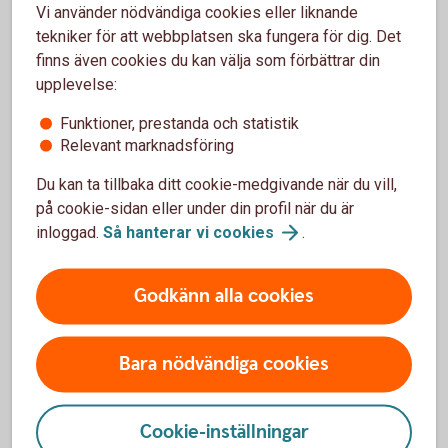
Nybörjare? Lär dig mer med vår aktieskola!
Vi använder nödvändiga cookies eller liknande
tekniker för att webbplatsen ska fungera för dig. Det
Vad är aktier?
finns även cookies du kan välja som förbättrar din
Hur fungerar aktier?
upplevelse:
Hur kan du öka chansen att tjäna pengar på
aktier?
Funktioner, prestanda och statistik
Relevant marknadsföring
Med vår aktieskola blir det både roligare och enklare
att handla.
Du kan ta tillbaka ditt cookie-medgivande när du vill,
på cookie-sidan eller under din profil när du är
Swedbanks
aktieskola
inloggad.
Så hanterar vi
cookies
.
Godkänn alla cookies
Aktiehandel – våra 5 bästa tips
Bara nödvändiga cookies
Cookie-inställningar
Förstå vad du köper