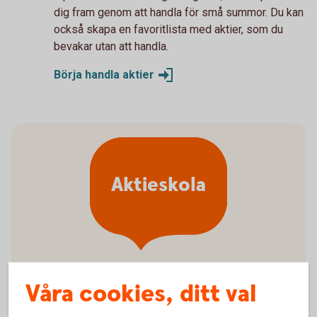
dig fram genom att handla för små summor. Du kan
också skapa en favoritlista med aktier, som du
bevakar utan att handla.
Börja handla
aktier
Aktieskola
Våra cookies, ditt val
Vad ska jag välja för aktier?