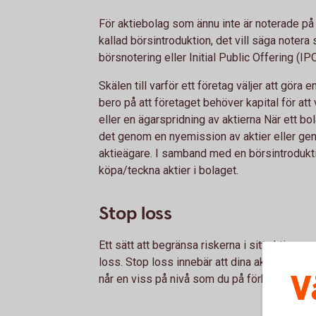
För aktiebolag som ännu inte är noterade på
kallad börsintroduktion, det vill säga notera
börsnotering eller Initial Public Offering (I
Skälen till varför ett företag väljer att göra 
bero på att företaget behöver kapital för att v
eller en ägarspridning av aktierna När ett bo
det genom en nyemission av aktier eller geno
aktieägare. I samband med en börsintrodukti
köpa/teckna aktier i bolaget.
Stop loss
Ett sätt att begränsa riskerna i sitt aktiesp
loss. Stop loss innebär att dina aktier per 
V
når en viss på nivå som du på förhand har b