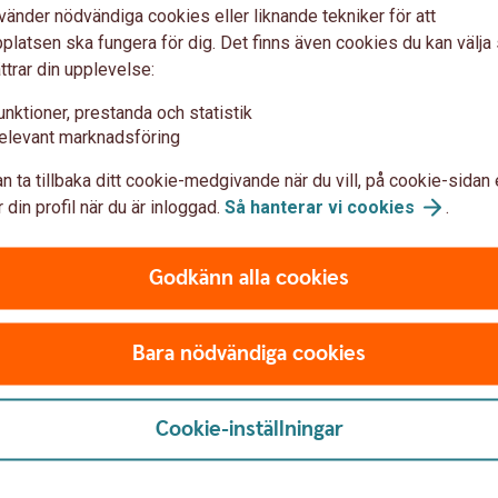
vänder nödvändiga cookies eller liknande tekniker för att
latsen ska fungera för dig. Det finns även cookies du kan välj
rendanalys mm – frågor och
ttrar din upplevelse:
unktioner, prestanda och statistik
elevant marknadsföring
n ta tillbaka ditt cookie-medgivande när du vill, på cookie-sidan 
 din profil när du är inloggad.
Så hanterar vi
cookies
.
Godkänn alla cookies
Bara nödvändiga cookies
ioner
Cookie-inställningar