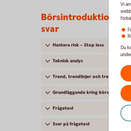
Vi an
webbp
Börsintroduktion, t
förbä
svar
F
R
Hantera risk – Stop loss
Du ka
under
Teknisk analys
Trend, trendlinjer och trendkanaler
Grundläggande kring börsintrodukt
Frågetest
Svar på frågetest