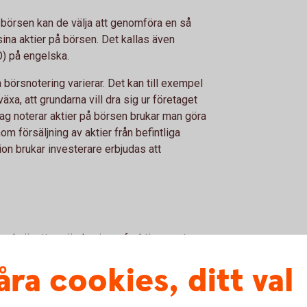
 börsen kan de välja att genomföra en så
 sina aktier på börsen. Det kallas även
PO) på engelska.
en börsnotering varierar. Det kan till exempel
äxa, att grundarna vill dra sig ur företaget
lag noterar aktier på börsen brukar man göra
m försäljning av aktier från befintliga
on brukar investerare erbjudas att
arande är att använda sig av funktionen stop
automatik kommer att säljas om aktiekursen
åra cookies, ditt val
estämt.