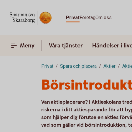
Privat
Företag
Om oss
Meny
Våra tjänster
Händelser i liv
Privat
Spara och placera
Aktier
Akti
Börsintrodukt
Van aktieplacerare? I Aktieskolans tre
riskerna i ditt aktiesparande för att b
som hjälper dig förutse en akties förv
vad som gäller vid börsintroduktion, t