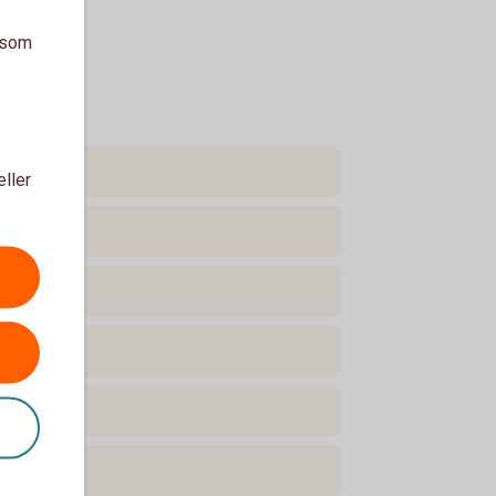
a som
eller