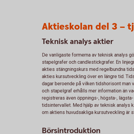
Aktieskolan del 3 – t
Teknisk analys aktier
De vanligaste formerna av teknisk analys gör
stapelgrafer och candlestickgrafer. En lin
akties stängningskurs med regelbundna tidsin
akties kursutveckling över en längre tid. Tids
dagar beroende på vilken tidshorisont man vä
och stapelgraf erhålls mer information än va
registreras även öppnings-, högsta-, lägsta-
tidsintervallet. Med hjälp av teknisk analys k
om aktiens huvudsakliga kursutveckling är s
Börsintroduktion