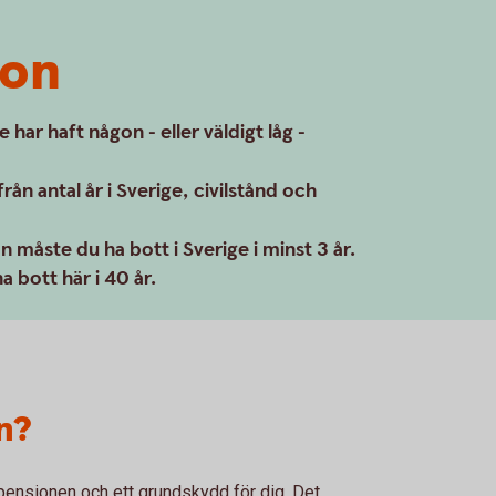
ion
har haft någon - eller väldigt låg -
ån antal år i Sverige, civilstånd och
on måste du ha bott i Sverige i minst 3 år.
a bott här i 40 år.
n?
pensionen och ett grundskydd för dig. Det