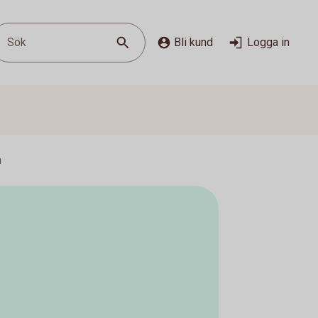
Sök
Bli kund
Logga in
n