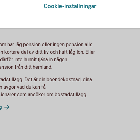
Cookie-inställningar
som du i vissa fall kan få -
om har låg pension eller ingen pension alls.
kortare del av ditt liv och haft låg lön. Eller
 därför inte hunnit tjäna in någon
nsion från ditt hemland.
stadstillägg. Det är din boendekostnad, dina
m avgör vad du kan få.
sionärer som ansöker om bostadstillägg.
g