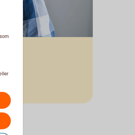
a som
eller