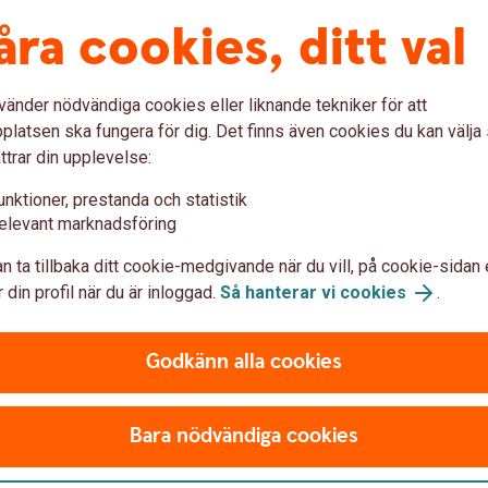
åra cookies, ditt val
vänder nödvändiga cookies eller liknande tekniker för att
latsen ska fungera för dig. Det finns även cookies du kan välj
ttrar din upplevelse:
n del av allmän pension
unktioner, prestanda och statistik
elevant marknadsföring
taten om du arbetat eller bott i Sverige. De
 är inkomstpension, premiepension (PPM) och
n ta tillbaka ditt cookie-medgivande när du vill, på cookie-sidan 
ler låg, inkomst). Läs mer om allmän pension.
 din profil när du är inloggad.
Så hanterar vi cookies
.
Godkänn alla cookies
Bara nödvändiga cookies
sörjningsstöd och