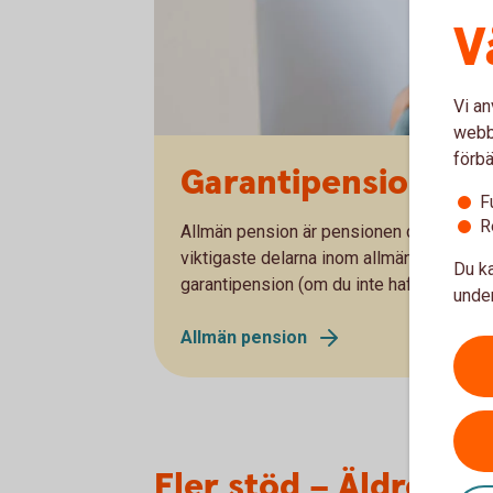
V
Vi an
webbp
förbä
Garantipension – e
F
R
Allmän pension är pensionen du får från s
viktigaste delarna inom allmän pension
Du ka
garantipension (om du inte haft någon, el
under
Allmän pension
Fler stöd – Äldreför