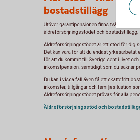
bostadstillägg
Utöver garantipensionen finns två andra stöd 
äldreförsörjningsstödet och bostadstillägg.
Äldreförsörjningsstödet är ett stöd för dig s
Det kan vara för att du endast yrkesarbetat en 
för att du kommit till Sverige sent i livet och
inkomstpension, samtidigt som du saknar pe
Du kan i vissa fall även få ett skattefritt bo
inkomster, tillgångar och familjesituation so
Äldreförsörjningsstödet prövas för alla pen
Äldreförsörjningsstöd och bostadstilläg