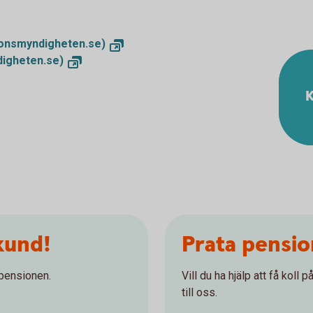
ionsmyndigheten.se)
igheten.se)
K
kund!
Prata pensi
 pensionen.
Vill du ha hjälp att få koll
till oss.