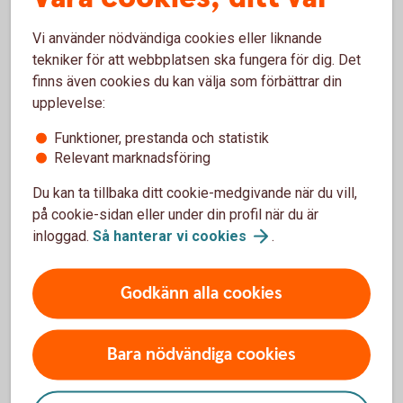
Vi använder nödvändiga cookies eller liknande
tekniker för att webbplatsen ska fungera för dig. Det
finns även cookies du kan välja som förbättrar din
upplevelse:
Funktioner, prestanda och statistik
Relevant marknadsföring
Äldreförsörjningsstöd och
Du kan ta tillbaka ditt cookie-medgivande när du vill,
bostadstillägg – en del av
på cookie-sidan eller under din profil när du är
allmän pension
inloggad.
Så hanterar vi
cookies
.
Den allmänna pensionen är den pension du får från
Godkänn alla cookies
staten om du arbetat eller bott i Sverige. De
viktigaste delarna inom allmän pension är
inkomstpension, premiepension (PPM) och
Bara nödvändiga cookies
garantipension (om du inte haft någon, eller låg,
inkomst). Läs mer om allmän pension.