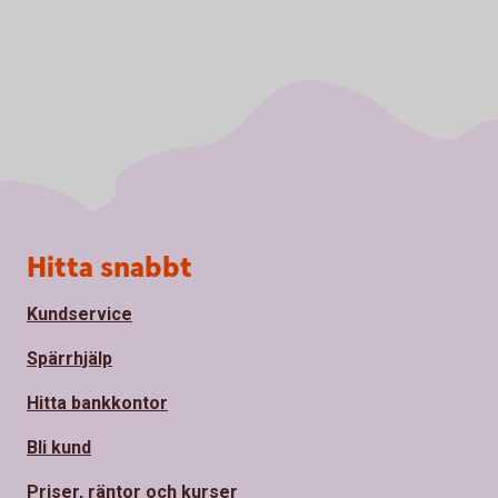
Sidfot
Hitta snabbt
Kundservice
Spärrhjälp
Hitta bankkontor
Bli kund
Priser, räntor och kurser