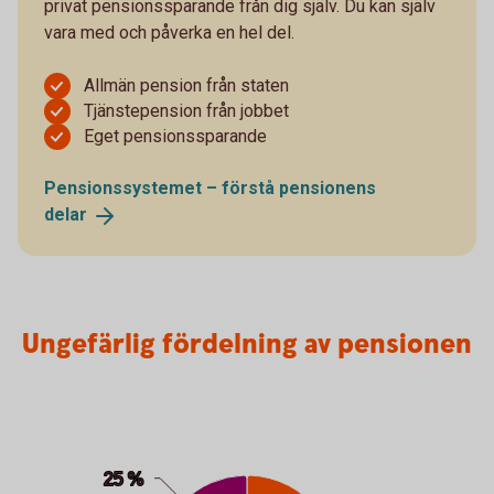
privat pensionssparande från dig själv. Du kan själv
vara med och påverka en hel del.
Allmän pension från staten
Tjänstepension från jobbet
Eget pensionssparande
Pensionssystemet – förstå pensionens
delar
Ungefärlig fördelning av pensionen
Ungefärlig fördelning av pensionen
Pie chart with 3 slices.
25 %
25 %