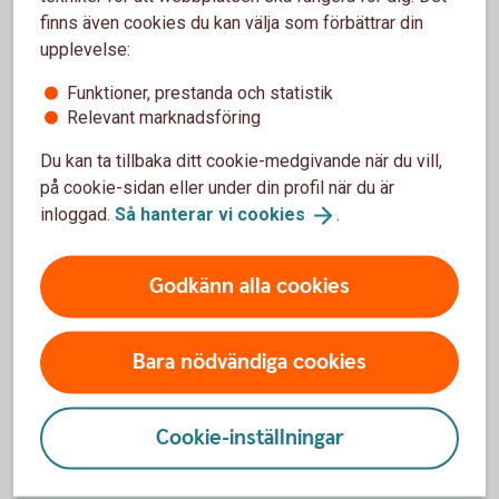
finns även cookies du kan välja som förbättrar din
Kolla in pensionen på
minPension.se
upplevelse:
Funktioner, prestanda och statistik
Relevant marknadsföring
Du kan ta tillbaka ditt cookie-medgivande när du vill,
Hur mycket behöver du spara?
på cookie-sidan eller under din profil när du är
inloggad.
Så hanterar vi
cookies
.
Flera saker påverkar hur mycket du ska
pensionsspara:
Godkänn alla cookies
När du vill gå i pension.
Hur mycket du tjänar idag.
Om du jobbar heltid eller deltid.
Bara nödvändiga cookies
Om du har tjänstepension eller inte.
Hur mycket du vill ha ut i månaden som
pensionär.
Cookie-inställningar
Tips för ett privat
pensionssparande