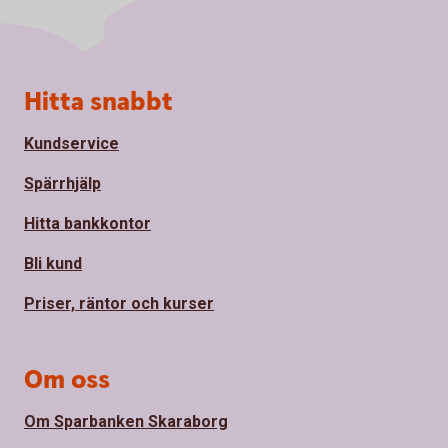
Sidfot
Hitta snabbt
Kundservice
Spärrhjälp
Hitta bankkontor
Bli kund
Priser, räntor och kurser
Om oss
Om Sparbanken Skaraborg