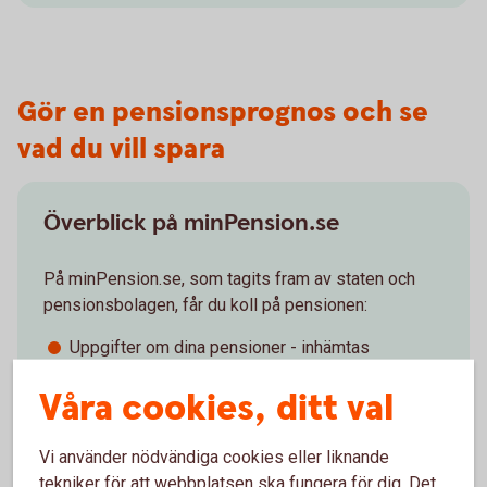
Gör en pensionsprognos och se
vad du vill spara
Överblick på minPension.se
På minPension.se, som tagits fram av staten och
pensionsbolagen, får du koll på pensionen:
Uppgifter om dina pensioner - inhämtas
automatiskt när du registrerar dig.
Våra cookies, ditt val
Tjänsten – snabb, enkel, oberoende och
kostnadsfri.
Gör en pensionsprognos – se vad du förväntas
Vi använder nödvändiga cookies eller liknande
få i pension.
tekniker för att webbplatsen ska fungera för dig. Det