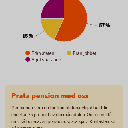
57 %
57 %
18 %
18 %
Från staten
Från jobbet
Eget sparande
End of interactive chart.
Prata pension med oss
Pensionen som du får från staten och jobbet blir
ungefär 75 procent av din månadslön. Om du vill få
mer så börja även pensionsspara själv. Kontakta oss