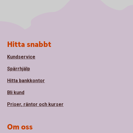
Sidfot
Hitta snabbt
Kundservice
Spärrhjälp
Hitta bankkontor
Bli kund
Priser, räntor och kurser
Om oss