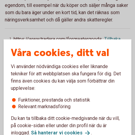
egendom, till exempel när du köper och säljer många saker
som du bara äger under en kort tid, kan det räknas som
näringsverksamhet och då gäller andra skatteregler.
https://www.tradera.com/forgreatergoods
Tillbaka
1
Våra cookies, ditt val
Vi använder nödvändiga cookies eller liknande
tekniker för att webbplatsen ska fungera för dig. Det
Swisha med QR-kod
finns även cookies du kan välja som förbättrar din
Swisha snabbare med hjälp av QR-koder. Du kan
upplevelse:
skapa egen QR-kod och scanna av andras. Läs mer
Funktioner, prestanda och statistik
och testa funktioner utan att skicka pengar.
Relevant marknadsföring
Swish med QR-kod – läs
mer
Du kan ta tillbaka ditt cookie-medgivande när du vill,
på cookie-sidan eller under din profil när du är
inloggad.
Så hanterar vi
cookies
.