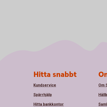
Sidfot
Hitta snabbt
Om
Kundservice
Om S
Spärrhjälp
Håll
Hitta bankkontor
Sam