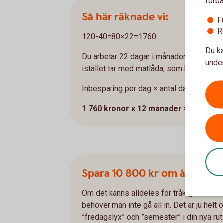
förbä
Så här räknade vi:
F
R
120-40=80×22=1760
Du ka
Du arbetar 22 dagar i månaden och köper l
under
istället tar med matlåda, som kostar ca 
Inbesparing per dag × antal dagar per m
1 760 kronor x 12 månader = 21 120 k
Spara 10 800 kr om året på 
Om det känns alldeles för tråkigt att beh
behöver man inte gå all in. Det är ju helt o
”fredagslyx” och ”semester” i din nya ru