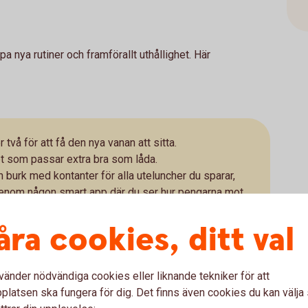
 nya rutiner och framförallt uthållighet. Här
två för att få den nya vanan att sitta.
t som passar extra bra som låda.
n burk med kontanter för alla uteluncher du sparar,
t genom någon smart app där du ser hur pengarna mot
åra cookies, ditt val
tidigt som du sparar pengar, kan du även spara på
vänder nödvändiga cookies eller liknande tekniker för att
latsen ska fungera för dig. Det finns även cookies du kan välj