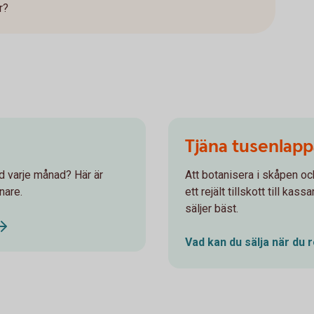
r?
Tjäna tusenlap
d varje månad? Här är
Att botanisera i skåpen oc
nare.
ett rejält tillskott till ka
säljer bäst.
Vad kan du sälja när du 