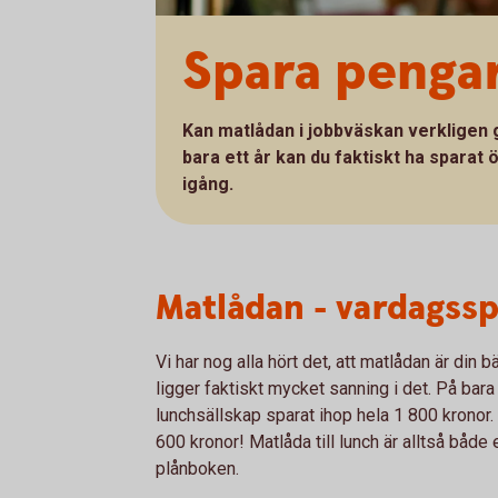
Spara penga
Kan matlådan i jobbväskan verkligen g
bara ett år kan du faktiskt ha sparat
igång.
Matlådan - vardagss
Vi har nog alla hört det, att matlådan är din 
ligger faktiskt mycket sanning i det. På ba
lunchsällskap sparat ihop hela 1 800 kronor. 
600 kronor! Matlåda till lunch är alltså både 
plånboken.