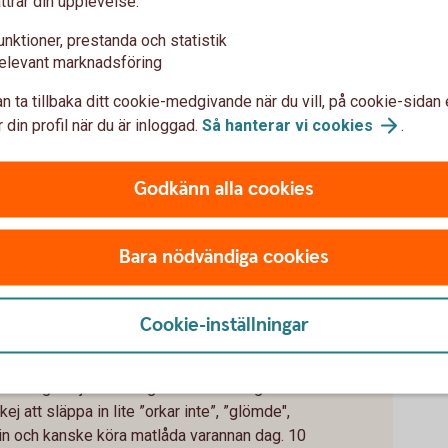
ttrar din upplevelse:
unktioner, prestanda och statistik
elevant marknadsföring
n ta tillbaka ditt cookie-medgivande när du vill, på cookie-sidan 
unch ute för 120 kr. Det blir 2 640 kr. Om du
 din profil när du är inloggad.
Så hanterar vi
cookies
.
40 kr att laga hemma, spenderar du ca 880 kronor.
ånad = inbesparing per månad.
Godkänn alla cookies
r.
Bara nödvändiga cookies
Cookie-inställningar
matlåda varannan dag
öva säga hejdå till krog och restaurang så
kej att släppa in lite ”orkar inte”, ”glömde",
tin och kanske köra matlåda varannan dag. 10