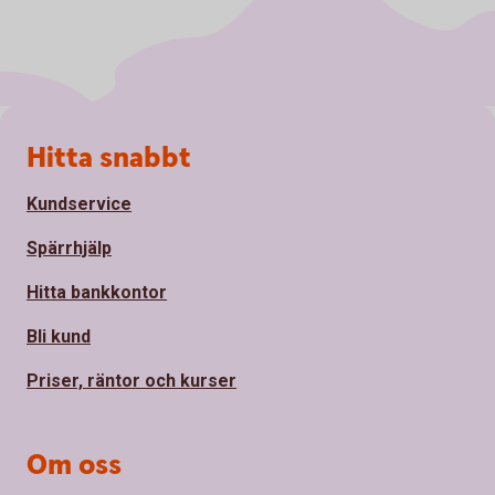
Sidfot
Hitta snabbt
Kundservice
Spärrhjälp
Hitta bankkontor
Bli kund
Priser, räntor och kurser
Om oss