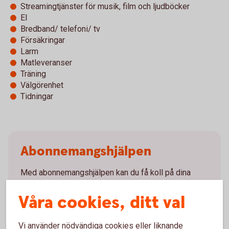
Streamingtjänster för musik, film och ljudböcker
El
Bredband/ telefoni/ tv
Försäkringar
Larm
Matleveranser
Träning
Välgörenhet
Tidningar
Abonnemangs­hjälpen
Med abonnemangshjälpen kan du få koll på dina
abonnemang, prenumerationer och medlemskap. Du
Våra cookies, ditt val
kan även avsluta dina abonnemang och
prenumerationer. Och det bästa är att du kan sätta
pengarna i ett sparande i stället, om du vill.
Vi använder nödvändiga cookies eller liknande