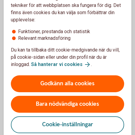
tekniker för att webbplatsen ska fungera för dig. Det
Tjänsten finns i vår app och den är helt kostnadsfri.
finns även cookies du kan välja som förbättrar din
upplevelse:
Abonnemangshjälpen
Funktioner, prestanda och statistik
Relevant marknadsföring
Du kan ta tillbaka ditt cookie-medgivande när du vill,
Andra läser också
på cookie-sidan eller under din profil när du är
inloggad.
Så hanterar vi cookies
.
Konsten att leva på en liten budget
Godkänn alla cookies
För mycket månad kvar i slutet av lönen? Här är våra
20 bästa tips på hur du lever sparsamt – utan att det
Bara nödvändiga cookies
blir torftigt.
Ekonomiska tips – klara dig på lite pengar
Cookie-inställningar