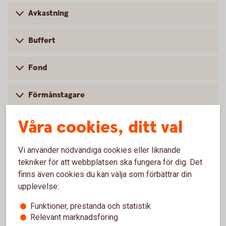
Avkastning
Buffert
Fond
Förmånstagare
Våra cookies, ditt val
Indexfond
Investeringssparkonto
Vi använder nödvändiga cookies eller liknande
tekniker för att webbplatsen ska fungera för dig. Det
finns även cookies du kan välja som förbättrar din
Räntebärande värdepapper
upplevelse:
Ränta-på-ränta
Funktioner, prestanda och statistik
Relevant marknadsföring