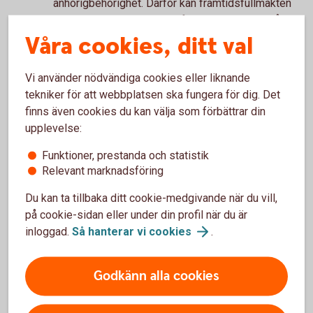
anhörigbehörighet. Därför kan framtidsfullmakten
innebära en trygghet även för dina anhöriga. Då vet
de direkt - om du blir beslutsoförmögen - vem
Våra cookies, ditt val
eller vilka som har ansvar för dina personliga och
ekonomiska intressen. Behovet av en god man
Vi använder nödvändiga cookies eller liknande
eller förvaltare upphör ofta helt.
tekniker för att webbplatsen ska fungera för dig. Det
En extra trygghet
finns även cookies du kan välja som förbättrar din
upplevelse:
En vanlig fullmakt riskerar att förlora sin giltighet
om den som givit fullmakten (fullmaktsgivaren) har
Funktioner, prestanda och statistik
tappat sin förmåga att fatta självständiga beslut.
Relevant marknadsföring
Något som exempelvis kan inträffa vid demens.
Du kan ta tillbaka ditt cookie-medgivande när du vill,
Därför är det klokt att gardera sig med en
på cookie-sidan eller under din profil när du är
framtidsfullmakt, som börjar gälla när du inte längre
inloggad.
Så hanterar vi
cookies
.
är kapabel att fatta beslut.
Godkänn alla cookies