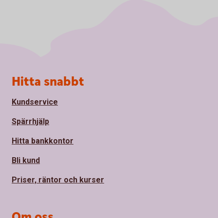
Sidfot
Hitta snabbt
Kundservice
Spärrhjälp
Hitta bankkontor
Bli kund
Priser, räntor och kurser
Om oss