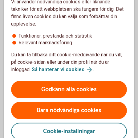
Vi använder nödvändiga cookies eller liknande
tekniker för att webbplatsen ska fungera för dig. Det
Vi har tagit fram ett verktyg där du kan kryssa för de
finns även cookies du kan välja som förbättrar din
dagar du kunde undvika småköp och istället lägga
upplevelse:
pengarna på ditt sparande. Du kanske vill utmana din
bästa kompis, förälder eller partner? Vem får flest
Funktioner, prestanda och statistik
kryss?
Relevant marknadsföring
Du kan ta tillbaka ditt cookie-medgivande när du vill,
No Spend-utmaning (pdf)
på cookie-sidan eller under din profil när du är
inloggad.
Så hanterar vi
cookies
.
Godkänn alla cookies
Lediga jobb Sparbanken
Skaraborg
Bara nödvändiga cookies
Jobba hos oss.
Cookie-inställningar
Lediga
jobb