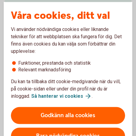
Våra cookies, ditt val
Vi använder nödvändiga cookies eller liknande
Investeringssparkonto (ISK)
tekniker för att webbplatsen ska fungera för dig. Det
finns även cookies du kan välja som förbättrar din
ISK är en kontotyp där du enkelt kan spara i fonder,
upplevelse:
aktier och andra värdepapper.
Funktioner, prestanda och statistik
Relevant marknadsföring
Så fungerar
ISK
Du kan ta tillbaka ditt cookie-medgivande när du vill,
på cookie-sidan eller under din profil när du är
inloggad.
Så hanterar vi
cookies
.
Så får du pengar att växa
Godkänn alla cookies
Genom att spara regelbundet, vara långsiktig och ta hänsyn
till avgifter kan även ett blygsamt men regelbundet