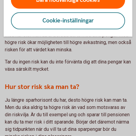
Bara nödvändiga cookies
sparande med tiden växa till ett betydande belopp. Ju
tidigare du börjar spara desto bättre.
Cookie-inställningar
Vid långsiktigt sparande är det fördelaktigt att placera sitt
sparande i aktier eller fonder. Men här måste du vara noga
med hur stor risk du är beredd att ta med dina pengar. Med
högre risk ökar möjligheten till högre avkastning, men också
risken för att värdet kan minska.
Tar du ingen risk kan du inte förvänta dig att dina pengar kan
växa särskilt mycket.
Hur stor risk ska man ta?
Ju längre sparhorisont du har, desto högre risk kan man ta.
Men du ska aldrig ta högre risk än vad som motsvaras av
din riskvilja. Är du till exempel ung och sparar till pensionen
kan du ta mer risk i ditt sparande. Börjar det däremot närma
sig tidpunkten när du vill ta ut dina sparpengar bör du