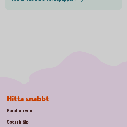
Sidfot
Hitta snabbt
Kundservice
Spärrhjälp