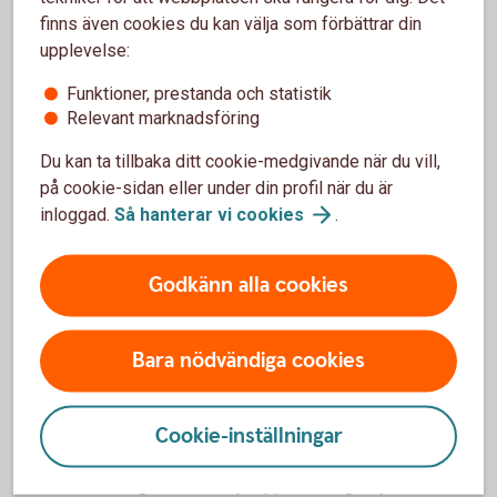
webbplatser. Du kan till exempel titta efter följande:
finns även cookies du kan välja som förbättrar din
upplevelse:
Följer fondbolaget Parisavtalet?
Funktioner, prestanda och statistik
Relevant marknadsföring
Parisavtalet slöts 2015 där världens länder kom överens
om att gemensamt bekämpa klimatkrisen. Avtalet syftar
Du kan ta tillbaka ditt cookie-medgivande när du vill,
bland annat till att den globala uppvärmningen inte ska
på cookie-sidan eller under din profil när du är
överstiga 1,5 grader. Många fondbolag har satt kortsiktiga
inloggad.
Så hanterar vi
cookies
.
och långsiktiga mål om att deras samlade fondkapital ska
vara i linje med Parisavtalet.
Godkänn alla cookies
Har fondbolaget signerat UNPRI för
ansvarsfulla investeringar?
Bara nödvändiga cookies
Fondbolag som signerat FN:s principer för ansvarsfulla
investeringar (UNPRI) ska jobba för att påverka bolagen
Cookie-inställningar
man investerar i att ta mer ansvar inom miljöfrågor såväl
som sociala frågor, vilket följs upp av bolagsstyrelserna.