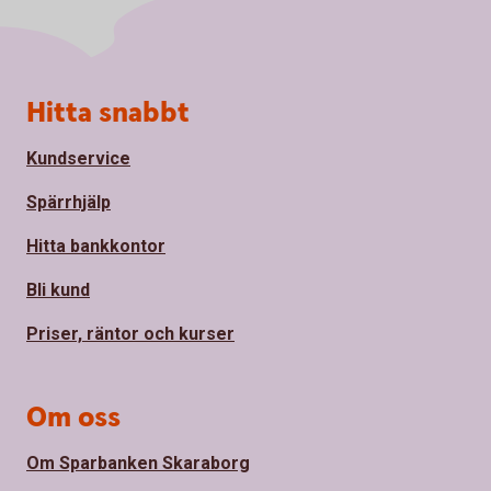
Sidfot
Hitta snabbt
Kundservice
Spärrhjälp
Hitta bankkontor
Bli kund
Priser, räntor och kurser
Om oss
Om Sparbanken Skaraborg