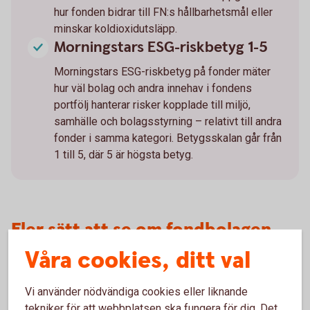
hur fonden bidrar till FN:s hållbarhetsmål eller
minskar koldioxidutsläpp.
Morningstars ESG-riskbetyg 1-5
Morningstars ESG-riskbetyg på fonder mäter
hur väl bolag och andra innehav i fondens
portfölj hanterar risker kopplade till miljö,
samhälle och bolagsstyrning – relativt till andra
fonder i samma kategori. Betygsskalan går från
1 till 5, där 5 är högsta betyg.
Fler sätt att se om fondbolagen
har en hållbarhetsstrategi
Våra cookies, ditt val
Fondbolag vars verksamhet genomsyras av långsiktiga och
Vi använder nödvändiga cookies eller liknande
hållbara investeringar brukar vara tydliga med det på sina
tekniker för att webbplatsen ska fungera för dig. Det