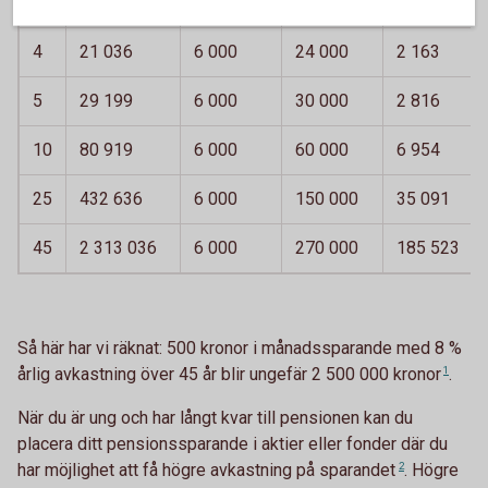
3
13 478
6 000
18 000
1 558
4
21 036
6 000
24 000
2 163
5
29 199
6 000
30 000
2 816
10
80 919
6 000
60 000
6 954
25
432 636
6 000
150 000
35 091
45
2 313 036
6 000
270 000
185 523
Så här har vi räknat: 500 kronor i månadssparande med 8 %
årlig avkastning över 45 år blir ungefär 2 500 000
kronor
1
.
När du är ung och har långt kvar till pensionen kan du
placera ditt pensionssparande i aktier eller fonder där du
har möjlighet att få högre avkastning på
sparandet
2
. Högre