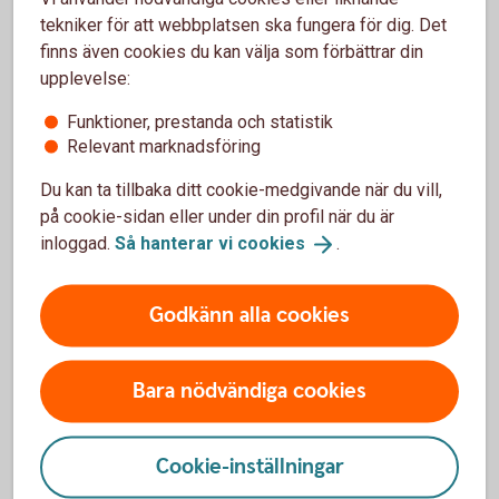
kollektivavtal, men vanligast är en avsättning på 4,5
tekniker för att webbplatsen ska fungera för dig. Det
procent av lön upp till drygt 50 000 kronor per månad
finns även cookies du kan välja som förbättrar din
och avsättning på 30 procent på lön däröver (2025).
upplevelse:
Tillbaka
Funktioner, prestanda och statistik
Relevant marknadsföring
Du kan ta tillbaka ditt cookie-medgivande när du vill,
på cookie-sidan eller under din profil när du är
Utveckling av månadssparande med ränta-på-r
inloggad.
Så hanterar vi
cookies
.
År
Startvärde
Årets
Ack.
Årets
sparande
sparande
avkastning
Godkänn alla cookies
0
0
0
0
0
Bara nödvändiga cookies
1
0
6 000
6 000
480
2
6 480
6 000
12 000
998
Cookie-inställningar