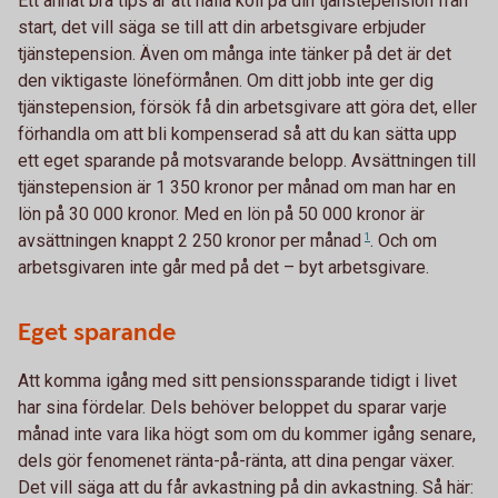
Ett annat bra tips är att hålla koll på din tjänstepension från
start, det vill säga se till att din arbetsgivare erbjuder
tjänstepension. Även om många inte tänker på det är det
den viktigaste löneförmånen. Om ditt jobb inte ger dig
tjänstepension, försök få din arbetsgivare att göra det, eller
förhandla om att bli kompenserad så att du kan sätta upp
ett eget sparande på motsvarande belopp. Avsättningen till
tjänstepension är 1 350 kronor per månad om man har en
lön på 30 000 kronor. Med en lön på 50 000 kronor är
avsättningen knappt 2 250 kronor per
månad
1
. Och om
arbetsgivaren inte går med på det – byt arbetsgivare.
Eget sparande
Att komma igång med sitt pensionssparande tidigt i livet
har sina fördelar. Dels behöver beloppet du sparar varje
månad inte vara lika högt som om du kommer igång senare,
dels gör fenomenet ränta-på-ränta, att dina pengar växer.
Det vill säga att du får avkastning på din avkastning. Så här: