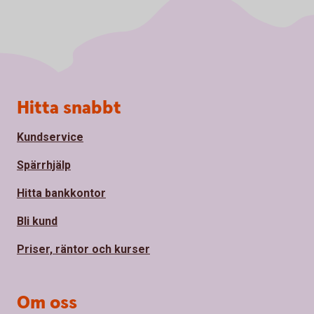
Sidfot
Hitta snabbt
Kundservice
Spärrhjälp
Hitta bankkontor
Bli kund
Priser, räntor och kurser
Om oss