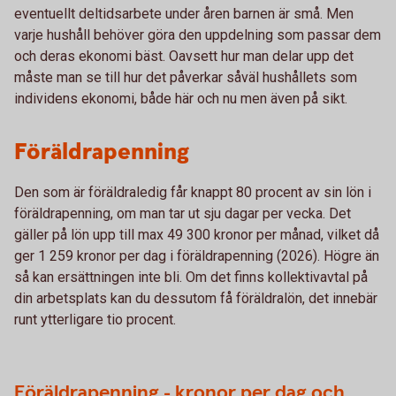
eventuellt deltidsarbete under åren barnen är små. Men
varje hushåll behöver göra den uppdelning som passar dem
och deras ekonomi bäst. Oavsett hur man delar upp det
måste man se till hur det påverkar såväl hushållets som
individens ekonomi, både här och nu men även på sikt.
Föräldrapenning
Den som är föräldraledig får knappt 80 procent av sin lön i
föräldrapenning, om man tar ut sju dagar per vecka. Det
gäller på lön upp till max 49 300 kronor per månad, vilket då
ger 1 259 kronor per dag i föräldrapenning (2026). Högre än
så kan ersättningen inte bli. Om det finns kollektivavtal på
din arbetsplats kan du dessutom få föräldralön, det innebär
runt ytterligare tio procent.
Föräldrapenning - kronor per dag och