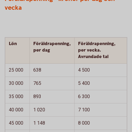
vecka
Lön
Föräldrapenning,
Föräldrapenning,
per dag
per vecka.
Avrundade tal
25 000
638
4 500
30 000
765
5 400
35 000
893
6 300
40 000
1 020
7 100
45 000
1 148
8 000