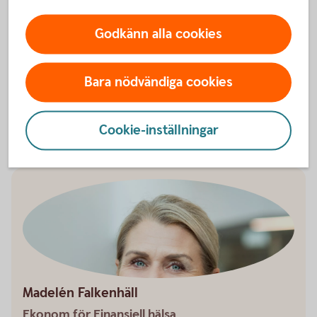
Ta kontroll över din ekonomi
Godkänn alla cookies
Det finns både verktyg och knep för att få bättre koll
på sin ekonomi.
Bara nödvändiga cookies
Checklista - Ta kontroll över ekonomin (pdf)
Utgiftskollen - ett digitalt
verktyg
Cookie-inställningar
Madelén Falkenhäll
Ekonom för Finansiell hälsa