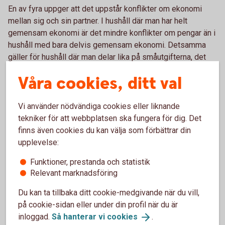
En av fyra uppger att det uppstår konflikter om ekonomi
mellan sig och sin partner. I hushåll där man har helt
gemensam ekonomi är det mindre konflikter om pengar än i
hushåll med bara delvis gemensam ekonomi. Detsamma
gäller för hushåll där man delar lika på småutgifterna, det
vill säga småinköp av till exempel vantar till barnen och
Våra cookies, ditt val
presenter till kalas. Just småutgifter är annars något som
kvinnor uppger att de i större utsträckning än männen
betalar mer av.
Vi använder nödvändiga cookies eller liknande
tekniker för att webbplatsen ska fungera för dig. Det
– Försök att även dela på alla småutgifterna, man kan till
finns även cookies du kan välja som förbättrar din
exempel ha ett gemensamt konto med varsitt kort till som
upplevelse:
man använder till den här typen av inköp. På så sätt kan man
slippa onödigt tjat och konflikter om pengar hemma, säger
Funktioner, prestanda och statistik
Relevant marknadsföring
Madelén Falkenhäll.
Du kan ta tillbaka ditt cookie-medgivande när du vill,
på cookie-sidan eller under din profil när du är
inloggad.
Så hanterar vi
cookies
.