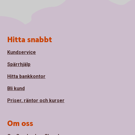
Sidfot
Hitta snabbt
Kundservice
Spärrhjälp
Hitta bankkontor
Bli kund
Priser, räntor och kurser
Om oss